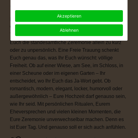
Warum eine Freie Trauung?
Akzeptieren
Immer mehr Paare wünschen sich eine Hochzeit, die
wirklich zu ihnen passt. Vielleicht ist eine kirchliche
Ablehnen
Trauung nicht das Richtige für Euch. Vielleicht ist
Euch die standesamtliche Zeremonie allein zu kurz
oder zu unpersönlich. Eine Freie Trauung schenkt
Euch genau das, was Ihr Euch wünscht: völlige
Freiheit. Ob auf einer Wiese, am See, im Schloss, in
einer Scheune oder im eigenen Garten – Ihr
entscheidet, wo Ihr Euch das Ja-Wort gebt. Ob
romantisch, modern, elegant, locker, humorvoll oder
außergewöhnlich – Eure Hochzeit darf genauso sein,
wie Ihr seid. Mit persönlichen Ritualen, Eurem
Eheversprechen und vielen kleinen Momenten, die
Eure Zeremonie unverwechselbar machen. Denn es
ist Euer Tag. Und genauso soll er sich auch anfühlen.