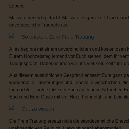
Lebens.
Mal wird herzlich gelacht. Mal wird es ganz still. Und m
unvergessliche Traurede aus.
So entsteht Eure Freie Trauung
Alles beginnt mit einem unverbindlichen und kostenlosen 
Eurem Hochzeitstag jemand vor Euch stehen, dem Ihr vertra
Traugespräch. Dabei nehmen wir uns viel Zeit. Zeit für Eur
Aus diesem ausführlichen Gespräch entsteht Eure ganz per
wundervolle Erinnerungen und liebevolle Geschichten, d
Ihr möchtet – unterstütze ich Euch auch beim Schreiben E
Euch und Eure Gäste mit viel Herz, Feingefühl und Leicht
Gut zu wissen
Die Freie Trauung ersetzt nicht die standesamtliche Ehesch
unabhängig von Religion, Herkunft oder Lebensmodell.