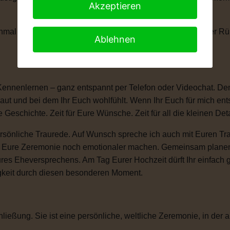
Akzeptieren
anchmal braucht man einen kleinen Moment, um die Tränen der 
Ablehnen
Kennenlernen – ganz entspannt per Telefon oder Videochat. Denn
ut und bei dem Ihr Euch wohlfühlt. Wenn Ihr Euch für mich ent
e Geschichte. Zeit für Eure Wünsche. Zeit für all die kleinen D
sönliche Traurede. Auf Wunsch spreche ich auch mit Euren Tra
ie Eure Zeremonie noch emotionaler machen. Gemeinsam plane
ures Eheversprechens. Am Tag Eurer Hochzeit dürft Ihr einfac
igkeit durch diesen besonderen Moment.
ließung. Sie ist eine persönliche, weltliche Zeremonie, in der a