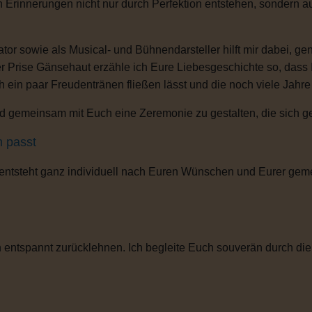
n Erinnerungen nicht nur durch Perfektion entstehen, sondern 
or sowie als Musical- und Bühnendarsteller hilft mir dabei, g
r Prise Gänsehaut erzähle ich Eure Liebesgeschichte so, dass
ch ein paar Freudentränen fließen lässt und die noch viele Jahr
 gemeinsam mit Euch eine Zeremonie zu gestalten, die sich gena
h passt
 entsteht ganz individuell nach Euren Wünschen und Eurer gem
entspannt zurücklehnen. Ich begleite Euch souverän durch die