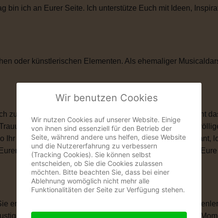
in ich an Eurer Seite. Ich unterstütze Euch mit Ideen, Inspira
hen oder künstlerischen Elementen. Als ehemaliger Musicaldar
Wir benutzen Cookies
zu ihnen passt. Vielleicht ist eine kirchliche Trauung nicht das
Wir nutzen Cookies auf unserer Website. Einige
 Trauung schenkt Euch genau das, was Ihr Euch wünscht: völlige
von ihnen sind essenziell für den Betrieb der
Seite, während andere uns helfen, diese Website
wo Ihr Euch das Ja-Wort gebt. Ob romantisch, modern, elegant, 
und die Nutzererfahrung zu verbessern
len, Eurem Eheversprechen und vielen kleinen Momenten, die Eu
(Tracking Cookies). Sie können selbst
entscheiden, ob Sie die Cookies zulassen
möchten. Bitte beachten Sie, dass bei einer
Ablehnung womöglich nicht mehr alle
Funktionalitäten der Seite zur Verfügung stehen.
 Sie erzählt Eure Liebesgeschichte. Von Eurem ersten Kennenle
igen Anekdoten, besonderen Erinnerungen und all den Momente