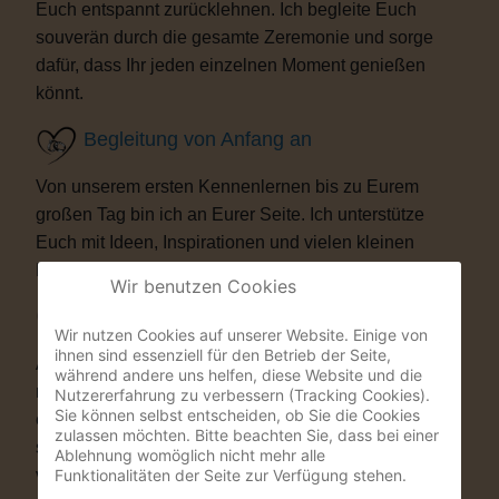
Euch entspannt zurücklehnen. Ich begleite Euch
souverän durch die gesamte Zeremonie und sorge
dafür, dass Ihr jeden einzelnen Moment genießen
könnt.
Begleitung von Anfang an
Von unserem ersten Kennenlernen bis zu Eurem
großen Tag bin ich an Eurer Seite. Ich unterstütze
Euch mit Ideen, Inspirationen und vielen kleinen
Details, die Eure Trauung besonders machen.
Wir benutzen Cookies
Besondere Highlights
Wir nutzen Cookies auf unserer Website. Einige von
ihnen sind essenziell für den Betrieb der Seite,
Auf Wunsch bereichere ich Eure Zeremonie mit
während andere uns helfen, diese Website und die
musikalischen oder künstlerischen Elementen. Als
Nutzererfahrung zu verbessern (Tracking Cookies).
Sie können selbst entscheiden, ob Sie die Cookies
ehemaliger Musicaldarsteller und Sänger entstehen
zulassen möchten. Bitte beachten Sie, dass bei einer
so Momente, die Eure Gäste garantiert nicht
Ablehnung womöglich nicht mehr alle
Funktionalitäten der Seite zur Verfügung stehen.
vergessen werden.