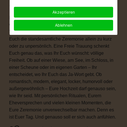
Warum eine Freie Trauung?
Akzeptieren
Immer mehr Paare wünschen sich eine Hochzeit, die
wirklich zu ihnen passt. Vielleicht ist eine kirchliche
Ablehnen
Trauung nicht das Richtige für Euch. Vielleicht ist
Euch die standesamtliche Zeremonie allein zu kurz
oder zu unpersönlich. Eine Freie Trauung schenkt
Euch genau das, was Ihr Euch wünscht: völlige
Freiheit. Ob auf einer Wiese, am See, im Schloss, in
einer Scheune oder im eigenen Garten – Ihr
entscheidet, wo Ihr Euch das Ja-Wort gebt. Ob
romantisch, modern, elegant, locker, humorvoll oder
außergewöhnlich – Eure Hochzeit darf genauso sein,
wie Ihr seid. Mit persönlichen Ritualen, Eurem
Eheversprechen und vielen kleinen Momenten, die
Eure Zeremonie unverwechselbar machen. Denn es
ist Euer Tag. Und genauso soll er sich auch anfühlen.