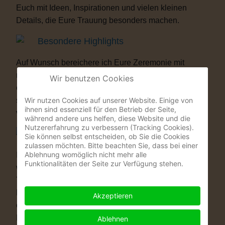
Euch mit Ideen, Inspirationen und vielen kleinen
Details, die Eure Trauung besonders machen.
Besondere Highlights
Auf Wunsch bereichere ich Eure Zeremonie mit
musikalischen oder künstlerischen Elementen. Als
Wir benutzen Cookies
ehemaliger Musicaldarsteller und Sänger entstehen
Wir nutzen Cookies auf unserer Website. Einige von
so Momente, die Eure Gäste garantiert nicht
ihnen sind essenziell für den Betrieb der Seite,
vergessen werden.
während andere uns helfen, diese Website und die
Nutzererfahrung zu verbessern (Tracking Cookies).
Warum eine Freie Trauung?
Sie können selbst entscheiden, ob Sie die Cookies
zulassen möchten. Bitte beachten Sie, dass bei einer
Ablehnung womöglich nicht mehr alle
Immer mehr Paare wünschen sich eine Hochzeit, die
Funktionalitäten der Seite zur Verfügung stehen.
wirklich zu ihnen passt. Vielleicht ist eine kirchliche
Trauung nicht das Richtige für Euch. Vielleicht ist
Euch die standesamtliche Zeremonie allein zu kurz
Akzeptieren
oder zu unpersönlich. Eine Freie Trauung schenkt
Euch genau das, was Ihr Euch wünscht: völlige
Ablehnen