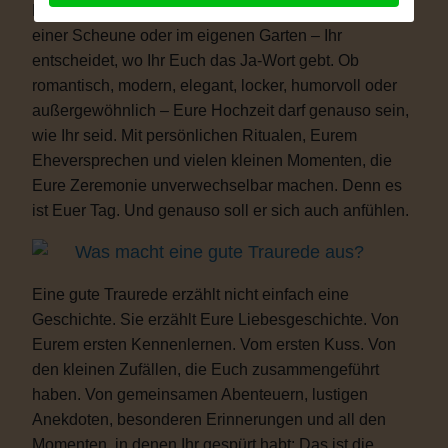
Freiheit. Ob auf einer Wiese, am See, im Schloss, in
einer Scheune oder im eigenen Garten – Ihr
entscheidet, wo Ihr Euch das Ja-Wort gebt. Ob
romantisch, modern, elegant, locker, humorvoll oder
außergewöhnlich – Eure Hochzeit darf genauso sein,
wie Ihr seid. Mit persönlichen Ritualen, Eurem
Eheversprechen und vielen kleinen Momenten, die
Eure Zeremonie unverwechselbar machen. Denn es
ist Euer Tag. Und genauso soll er sich auch anfühlen.
Was macht eine gute Traurede aus?
Eine gute Traurede erzählt nicht einfach eine
Geschichte. Sie erzählt Eure Liebesgeschichte. Von
Eurem ersten Kennenlernen. Vom ersten Kuss. Von
den kleinen Zufällen, die Euch zusammengeführt
haben. Von gemeinsamen Abenteuern, lustigen
Anekdoten, besonderen Erinnerungen und all den
Momenten, in denen Ihr gespürt habt: Das ist die