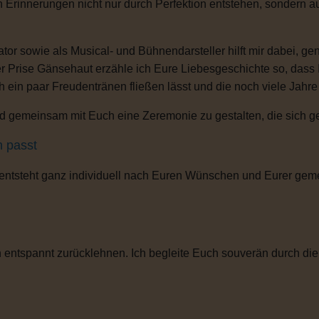
n Erinnerungen nicht nur durch Perfektion entstehen, sondern 
or sowie als Musical- und Bühnendarsteller hilft mir dabei, g
r Prise Gänsehaut erzähle ich Eure Liebesgeschichte so, dass
ch ein paar Freudentränen fließen lässt und die noch viele Jahr
 gemeinsam mit Euch eine Zeremonie zu gestalten, die sich gena
h passt
 entsteht ganz individuell nach Euren Wünschen und Eurer gem
entspannt zurücklehnen. Ich begleite Euch souverän durch die