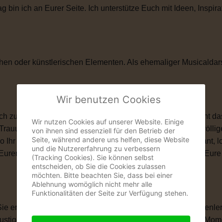
in ich an Eurer Seite. Ich unterstütze Euch mit Ideen, Inspira
hen oder künstlerischen Elementen. Als ehemaliger Musicaldar
Wir benutzen Cookies
zu ihnen passt. Vielleicht ist eine kirchliche Trauung nicht das
Wir nutzen Cookies auf unserer Website. Einige
 Trauung schenkt Euch genau das, was Ihr Euch wünscht: völlige
von ihnen sind essenziell für den Betrieb der
Seite, während andere uns helfen, diese Website
wo Ihr Euch das Ja-Wort gebt. Ob romantisch, modern, elegant, 
und die Nutzererfahrung zu verbessern
len, Eurem Eheversprechen und vielen kleinen Momenten, die Eu
(Tracking Cookies). Sie können selbst
entscheiden, ob Sie die Cookies zulassen
möchten. Bitte beachten Sie, dass bei einer
Ablehnung womöglich nicht mehr alle
Funktionalitäten der Seite zur Verfügung stehen.
 Sie erzählt Eure Liebesgeschichte. Von Eurem ersten Kennenle
igen Anekdoten, besonderen Erinnerungen und all den Momente