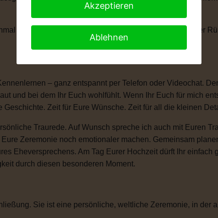
Akzeptieren
anchmal braucht man einen kleinen Moment, um die Tränen der 
Ablehnen
Kennenlernen – ganz entspannt per Telefon oder Videochat. Denn
ut und bei dem Ihr Euch wohlfühlt. Wenn Ihr Euch für mich ent
e Geschichte. Zeit für Eure Wünsche. Zeit für all die kleinen D
sönliche Traurede. Auf Wunsch spreche ich auch mit Euren Tra
ie Eure Zeremonie noch emotionaler machen. Gemeinsam plane
ures Eheversprechens. Am Tag Eurer Hochzeit dürft Ihr einfac
igkeit durch diesen besonderen Moment.
ließung. Sie ist eine persönliche, weltliche Zeremonie, in der a