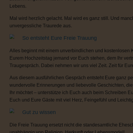
Lebens.
Mal wird herzlich gelacht. Mal wird es ganz still. Und m
unvergessliche Traurede aus.
So entsteht Eure Freie Trauung
Alles beginnt mit einem unverbindlichen und kostenlosen 
Eurem Hochzeitstag jemand vor Euch stehen, dem Ihr vertra
Traugespräch. Dabei nehmen wir uns viel Zeit. Zeit für Eur
Aus diesem ausführlichen Gespräch entsteht Eure ganz per
wundervolle Erinnerungen und liebevolle Geschichten, d
Ihr möchtet – unterstütze ich Euch auch beim Schreiben E
Euch und Eure Gäste mit viel Herz, Feingefühl und Leicht
Gut zu wissen
Die Freie Trauung ersetzt nicht die standesamtliche Ehesch
unabhängig von Religion, Herkunft oder Lebensmodell.