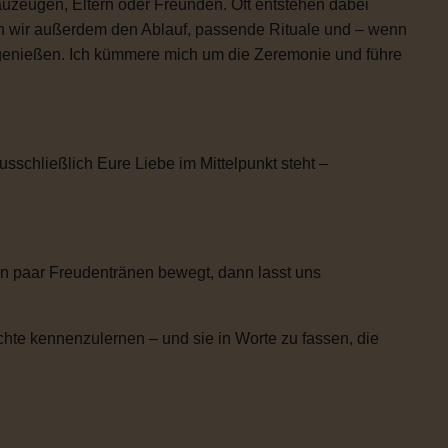
uzeugen, Eltern oder Freunden. Oft entstehen dabei
n wir außerdem den Ablauf, passende Rituale und – wenn
h genießen. Ich kümmere mich um die Zeremonie und führe
usschließlich Eure Liebe im Mittelpunkt steht –
n paar Freudentränen bewegt, dann lasst uns
chte kennenzulernen – und sie in Worte zu fassen, die