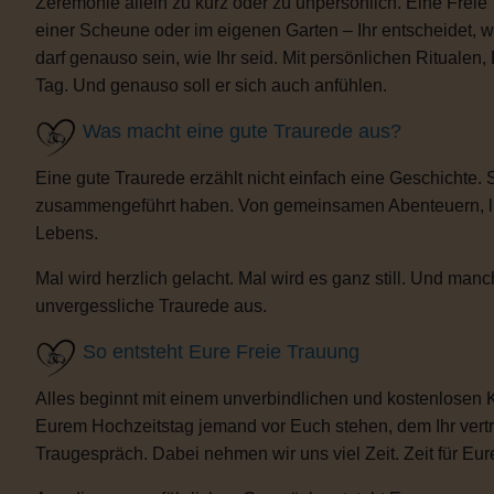
Zeremonie allein zu kurz oder zu unpersönlich. Eine Freie
einer Scheune oder im eigenen Garten – Ihr entscheidet, 
darf genauso sein, wie Ihr seid. Mit persönlichen Ritua
Tag. Und genauso soll er sich auch anfühlen.
Was macht eine gute Traurede aus?
Eine gute Traurede erzählt nicht einfach eine Geschichte.
zusammengeführt haben. Von gemeinsamen Abenteuern, lust
Lebens.
Mal wird herzlich gelacht. Mal wird es ganz still. Und m
unvergessliche Traurede aus.
So entsteht Eure Freie Trauung
Alles beginnt mit einem unverbindlichen und kostenlosen 
Eurem Hochzeitstag jemand vor Euch stehen, dem Ihr vertra
Traugespräch. Dabei nehmen wir uns viel Zeit. Zeit für Eur