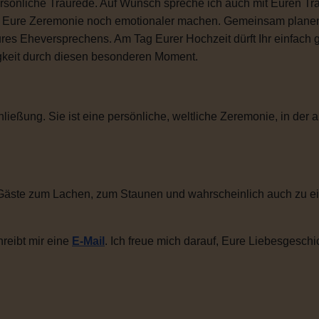
sönliche Traurede. Auf Wunsch spreche ich auch mit Euren Tra
ie Eure Zeremonie noch emotionaler machen. Gemeinsam plane
ures Eheversprechens. Am Tag Eurer Hochzeit dürft Ihr einfac
igkeit durch diesen besonderen Moment.
ließung. Sie ist eine persönliche, weltliche Zeremonie, in der a
Gäste zum Lachen, zum Staunen und wahrscheinlich auch zu ei
reibt mir eine
E-Mail
. Ich freue mich darauf, Eure Liebesgeschi