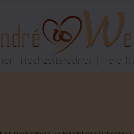
rklingt. Eure Familie und Eure Freunde lächeln Euch entgegen. I