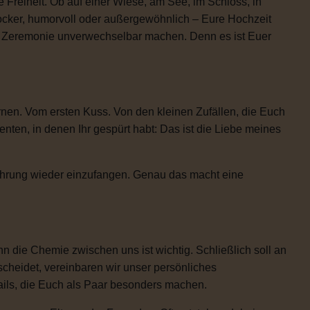
 Freiheit. Ob auf einer Wiese, am See, im Schloss, in
locker, humorvoll oder außergewöhnlich – Eure Hochzeit
re Zeremonie unverwechselbar machen. Denn es ist Euer
rnen. Vom ersten Kuss. Von den kleinen Zufällen, die Euch
n, in denen Ihr gespürt habt: Das ist die Liebe meines
Rührung wieder einzufangen. Genau das macht eine
 die Chemie zwischen uns ist wichtig. Schließlich soll an
scheidet, vereinbaren wir unser persönliches
etails, die Euch als Paar besonders machen.