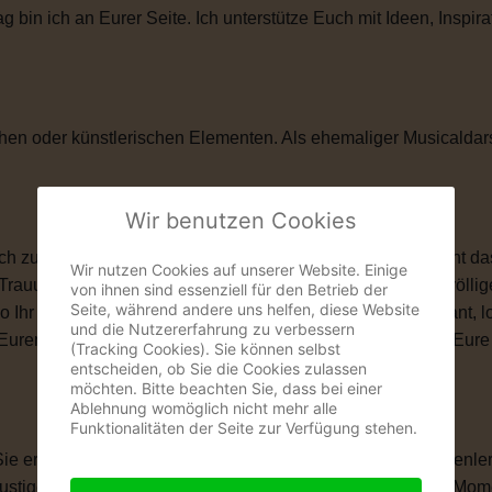
in ich an Eurer Seite. Ich unterstütze Euch mit Ideen, Inspira
hen oder künstlerischen Elementen. Als ehemaliger Musicaldar
Wir benutzen Cookies
zu ihnen passt. Vielleicht ist eine kirchliche Trauung nicht das
Wir nutzen Cookies auf unserer Website. Einige
 Trauung schenkt Euch genau das, was Ihr Euch wünscht: völlige
von ihnen sind essenziell für den Betrieb der
Seite, während andere uns helfen, diese Website
wo Ihr Euch das Ja-Wort gebt. Ob romantisch, modern, elegant, 
und die Nutzererfahrung zu verbessern
len, Eurem Eheversprechen und vielen kleinen Momenten, die Eu
(Tracking Cookies). Sie können selbst
entscheiden, ob Sie die Cookies zulassen
möchten. Bitte beachten Sie, dass bei einer
Ablehnung womöglich nicht mehr alle
Funktionalitäten der Seite zur Verfügung stehen.
 Sie erzählt Eure Liebesgeschichte. Von Eurem ersten Kennenle
igen Anekdoten, besonderen Erinnerungen und all den Momente