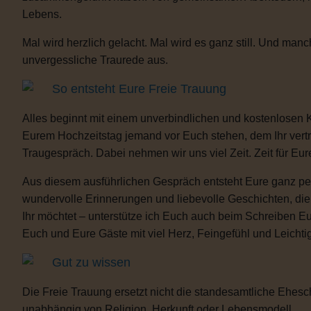
Lebens.
Mal wird herzlich gelacht. Mal wird es ganz still. Und m
unvergessliche Traurede aus.
So entsteht Eure Freie Trauung
Alles beginnt mit einem unverbindlichen und kostenlosen 
Eurem Hochzeitstag jemand vor Euch stehen, dem Ihr vertra
Traugespräch. Dabei nehmen wir uns viel Zeit. Zeit für Eur
Aus diesem ausführlichen Gespräch entsteht Eure ganz per
wundervolle Erinnerungen und liebevolle Geschichten, d
Ihr möchtet – unterstütze ich Euch auch beim Schreiben E
Euch und Eure Gäste mit viel Herz, Feingefühl und Leicht
Gut zu wissen
Die Freie Trauung ersetzt nicht die standesamtliche Ehesch
unabhängig von Religion, Herkunft oder Lebensmodell.