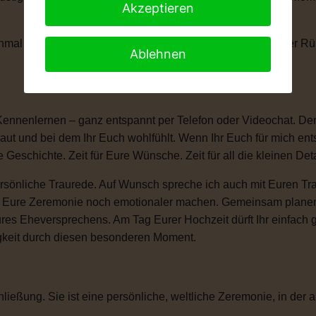
Akzeptieren
anchmal braucht man einen kleinen Moment, um die Tränen der 
Ablehnen
Kennenlernen – ganz entspannt per Telefon oder Videochat. Denn
ut und bei dem Ihr Euch wohlfühlt. Wenn Ihr Euch für mich ent
e Geschichte. Zeit für Eure Wünsche. Zeit für all die kleinen D
sönliche Traurede. Auf Wunsch spreche ich auch mit Euren Tra
ie Eure Zeremonie noch emotionaler machen. Gemeinsam plane
ures Eheversprechens. Am Tag Eurer Hochzeit dürft Ihr einfac
igkeit durch diesen besonderen Moment.
ließung. Sie ist eine persönliche, weltliche Zeremonie, in der a