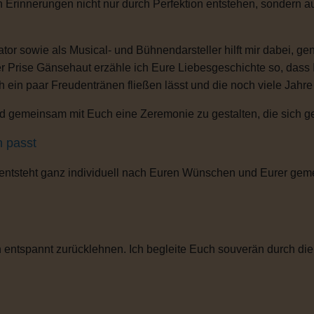
n Erinnerungen nicht nur durch Perfektion entstehen, sondern 
or sowie als Musical- und Bühnendarsteller hilft mir dabei, g
r Prise Gänsehaut erzähle ich Eure Liebesgeschichte so, dass
ch ein paar Freudentränen fließen lässt und die noch viele Jahr
 gemeinsam mit Euch eine Zeremonie zu gestalten, die sich gena
h passt
 entsteht ganz individuell nach Euren Wünschen und Eurer gem
entspannt zurücklehnen. Ich begleite Euch souverän durch die