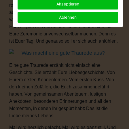
Akzeptieren
romantisch, modern, elegant, locker, humorvoll oder
außergewöhnlich – Eure Hochzeit darf genauso sein,
Ablehnen
wie Ihr seid. Mit persönlichen Ritualen, Eurem
Eheversprechen und vielen kleinen Momenten, die
Eure Zeremonie unverwechselbar machen. Denn es
ist Euer Tag. Und genauso soll er sich auch anfühlen.
Was macht eine gute Traurede aus?
Eine gute Traurede erzählt nicht einfach eine
Geschichte. Sie erzählt Eure Liebesgeschichte. Von
Eurem ersten Kennenlernen. Vom ersten Kuss. Von
den kleinen Zufällen, die Euch zusammengeführt
haben. Von gemeinsamen Abenteuern, lustigen
Anekdoten, besonderen Erinnerungen und all den
Momenten, in denen Ihr gespürt habt: Das ist die
Liebe meines Lebens.
Mal wird herzlich gelacht. Mal wird es ganz still. Und