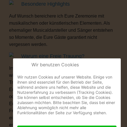
Besondere Highlights
Auf Wunsch bereichere ich Eure Zeremonie mit
musikalischen oder künstlerischen Elementen. Als
ehemaliger Musicaldarsteller und Sänger entstehen
so Momente, die Eure Gäste garantiert nicht
vergessen werden.
Warum eine Freie Trauung?
Wir benutzen Cookies
Immer mehr Paare wünschen sich eine Hochzeit, die
wirklich zu ihnen passt. Vielleicht ist eine kirchliche
Wir nutzen Cookies auf unserer Website. Einige von
ihnen sind essenziell für den Betrieb der Seite,
Trauung nicht das Richtige für Euch. Vielleicht ist
während andere uns helfen, diese Website und die
Euch die standesamtliche Zeremonie allein zu kurz
Nutzererfahrung zu verbessern (Tracking Cookies).
oder zu unpersönlich. Eine Freie Trauung schenkt
Sie können selbst entscheiden, ob Sie die Cookies
zulassen möchten. Bitte beachten Sie, dass bei einer
Euch genau das, was Ihr Euch wünscht: völlige
Ablehnung womöglich nicht mehr alle
Freiheit. Ob auf einer Wiese, am See, im Schloss, in
Funktionalitäten der Seite zur Verfügung stehen.
einer Scheune oder im eigenen Garten – Ihr
entscheidet, wo Ihr Euch das Ja-Wort gebt. Ob