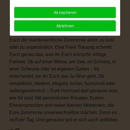
Warum eine Freie Trauung?
Akzeptieren
Immer mehr Paare wünschen sich eine Hochzeit, die
wirklich zu ihnen passt. Vielleicht ist eine kirchliche
Ablehnen
Trauung nicht das Richtige für Euch. Vielleicht ist
Euch die standesamtliche Zeremonie allein zu kurz
oder zu unpersönlich. Eine Freie Trauung schenkt
Euch genau das, was Ihr Euch wünscht: völlige
Freiheit. Ob auf einer Wiese, am See, im Schloss, in
einer Scheune oder im eigenen Garten – Ihr
entscheidet, wo Ihr Euch das Ja-Wort gebt. Ob
romantisch, modern, elegant, locker, humorvoll oder
außergewöhnlich – Eure Hochzeit darf genauso sein,
wie Ihr seid. Mit persönlichen Ritualen, Eurem
Eheversprechen und vielen kleinen Momenten, die
Eure Zeremonie unverwechselbar machen. Denn es
ist Euer Tag. Und genauso soll er sich auch anfühlen.