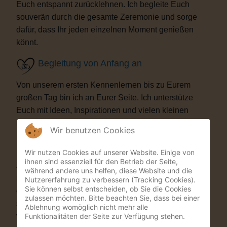
Euch entspannt zurücklehnen. Ich begleite Euch
souverän durch die gesamte Zeremonie und sorge
dafür, dass Ihr jeden einzelnen Moment genießen
könnt.
Begleitung von Anfang an
Von unserem ersten Kennenlernen bis zu Eurem
großen Tag bin ich an Eurer Seite. Ich unterstütze
Euch mit Ideen, Inspirationen und vielen kleinen
Details, die Eure Trauung besonders machen.
Wir benutzen Cookies
Besondere Highlights
Wir nutzen Cookies auf unserer Website. Einige von
ihnen sind essenziell für den Betrieb der Seite,
Auf Wunsch bereichere ich Eure Zeremonie mit
während andere uns helfen, diese Website und die
musikalischen oder künstlerischen Elementen. Als
Nutzererfahrung zu verbessern (Tracking Cookies).
Sie können selbst entscheiden, ob Sie die Cookies
ehemaliger Musicaldarsteller und Sänger entstehen
zulassen möchten. Bitte beachten Sie, dass bei einer
so Momente, die Eure Gäste garantiert nicht
Ablehnung womöglich nicht mehr alle
Funktionalitäten der Seite zur Verfügung stehen.
vergessen werden.