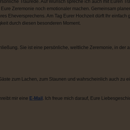
sönliche Traurede. Auf Wunsch spreche ich auch mit Euren Tra
ie Eure Zeremonie noch emotionaler machen. Gemeinsam plane
ures Eheversprechens. Am Tag Eurer Hochzeit dürft Ihr einfac
igkeit durch diesen besonderen Moment.
ließung. Sie ist eine persönliche, weltliche Zeremonie, in der a
Gäste zum Lachen, zum Staunen und wahrscheinlich auch zu ei
reibt mir eine
E-Mail
. Ich freue mich darauf, Eure Liebesgeschi