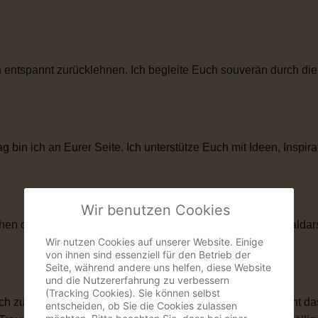
entspannt zurücklehnen. Ich begleite Euch souverän durch die
in ich an Eurer Seite. Ich unterstütze Euch mit Ideen, Inspira
Wir benutzen Cookies
hen oder künstlerischen Elementen. Als ehemaliger Musicaldar
Wir nutzen Cookies auf unserer Website. Einige
von ihnen sind essenziell für den Betrieb der
Seite, während andere uns helfen, diese Website
und die Nutzererfahrung zu verbessern
(Tracking Cookies). Sie können selbst
zu ihnen passt. Vielleicht ist eine kirchliche Trauung nicht das
entscheiden, ob Sie die Cookies zulassen