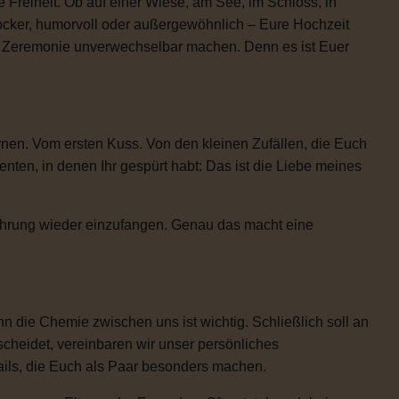
 Freiheit. Ob auf einer Wiese, am See, im Schloss, in
locker, humorvoll oder außergewöhnlich – Eure Hochzeit
re Zeremonie unverwechselbar machen. Denn es ist Euer
rnen. Vom ersten Kuss. Von den kleinen Zufällen, die Euch
n, in denen Ihr gespürt habt: Das ist die Liebe meines
Rührung wieder einzufangen. Genau das macht eine
 die Chemie zwischen uns ist wichtig. Schließlich soll an
scheidet, vereinbaren wir unser persönliches
etails, die Euch als Paar besonders machen.