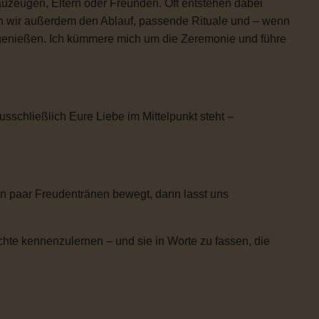
uzeugen, Eltern oder Freunden. Oft entstehen dabei
n wir außerdem den Ablauf, passende Rituale und – wenn
h genießen. Ich kümmere mich um die Zeremonie und führe
usschließlich Eure Liebe im Mittelpunkt steht –
n paar Freudentränen bewegt, dann lasst uns
chte kennenzulernen – und sie in Worte zu fassen, die