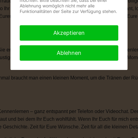
möchten. Bitte beachten Sie, dass bei einer
 Trauung schenkt Euch genau das, was Ihr Euch wünscht: völlige
Ablehnung womöglich nicht mehr alle
wo Ihr Euch das Ja-Wort gebt. Ob romantisch, modern, elegant, 
Funktionalitäten der Seite zur Verfügung stehen.
len, Eurem Eheversprechen und vielen kleinen Momenten, die Eu
Akzeptieren
 Sie erzählt Eure Liebesgeschichte. Von Eurem ersten Kennenle
Ablehnen
igen Anekdoten, besonderen Erinnerungen und all den Momente
anchmal braucht man einen kleinen Moment, um die Tränen der 
Kennenlernen – ganz entspannt per Telefon oder Videochat. Denn
ut und bei dem Ihr Euch wohlfühlt. Wenn Ihr Euch für mich ent
e Geschichte. Zeit für Eure Wünsche. Zeit für all die kleinen D