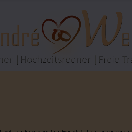
rklingt. Eure Familie und Eure Freunde lächeln Euch entgegen. I