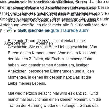
sind essenziell für den Betrieb der Seite, während andere u
wie Ihr seid. Mit persönlichen Ritualen, Eurem
helfen, diese Website und die Nutzererfahrung zu verbesse
Eheversprechen und vielen kleinen Momenten, die
(Tracking Cookies). Sie können selbst entscheiden, ob Sie 
Eure Zeremonie unverwechselbar machen. Denn es
Cookies zulassen möchten. Bitte beachten Sie, dass bei ei
ist Euer Tag. Und genauso soll er sich auch anfühlen.
Ablehnung womöglich nicht mehr alle Funktionalitäten der
Was macht eine gute Traurede aus?
Seite zur Verfügung stehen.
Eine gute Traurede erzählt nicht einfach eine
Akzeptieren
Ablehnen
Geschichte. Sie erzählt Eure Liebesgeschichte. Von
Eurem ersten Kennenlernen. Vom ersten Kuss. Von
den kleinen Zufällen, die Euch zusammengeführt
haben. Von gemeinsamen Abenteuern, lustigen
Anekdoten, besonderen Erinnerungen und all den
Momenten, in denen Ihr gespürt habt: Das ist die
Liebe meines Lebens.
Mal wird herzlich gelacht. Mal wird es ganz still. Und
manchmal braucht man einen kleinen Moment, um die
Tränen der Rührung wieder einzufangen. Genau das