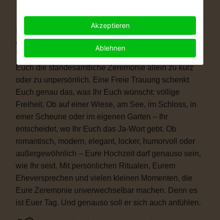
Warum eine Freie Trauung?
Akzeptieren
Immer mehr Paare wünschen sich eine Hochzeit, die
wirklich zu ihnen passt. Vielleicht ist eine kirchliche
Ablehnen
Trauung nicht das Richtige für Euch. Vielleicht ist
Euch die standesamtliche Zeremonie allein zu kurz
oder zu unpersönlich. Eine Freie Trauung schenkt
Euch genau das, was Ihr Euch wünscht: völlige
Freiheit. Ob auf einer Wiese, am See, im Schloss, in
einer Scheune oder im eigenen Garten – Ihr
entscheidet, wo Ihr Euch das Ja-Wort gebt. Ob
romantisch, modern, elegant, locker, humorvoll oder
außergewöhnlich – Eure Hochzeit darf genauso sein,
wie Ihr seid. Mit persönlichen Ritualen, Eurem
Eheversprechen und vielen kleinen Momenten, die
Eure Zeremonie unverwechselbar machen. Denn es
ist Euer Tag. Und genauso soll er sich auch anfühlen.