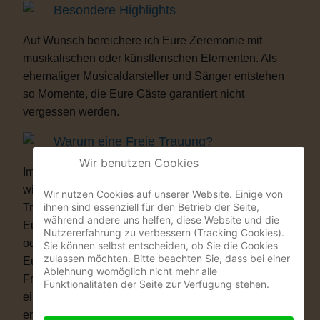
Besondere Highlights
Auf Wunsch bereichere ich Eure Zeremonie mit
musikalischen oder künstlerischen Elementen. Als
ehemaliger Musicaldarsteller und Sänger entstehen
so Momente, die Eure Gäste garantiert nicht
vergessen werden.
Warum eine Freie Trauung?
Wir benutzen Cookies
Immer mehr Paare wünschen sich eine Hochzeit, die
wirklich zu ihnen passt. Vielleicht ist eine kirchliche
Wir nutzen Cookies auf unserer Website. Einige von
ihnen sind essenziell für den Betrieb der Seite,
Trauung nicht das Richtige für Euch. Vielleicht ist
während andere uns helfen, diese Website und die
Euch die standesamtliche Zeremonie allein zu kurz
Nutzererfahrung zu verbessern (Tracking Cookies).
oder zu unpersönlich. Eine Freie Trauung schenkt
Sie können selbst entscheiden, ob Sie die Cookies
zulassen möchten. Bitte beachten Sie, dass bei einer
Euch genau das, was Ihr Euch wünscht: völlige
Ablehnung womöglich nicht mehr alle
Freiheit. Ob auf einer Wiese, am See, im Schloss, in
Funktionalitäten der Seite zur Verfügung stehen.
einer Scheune oder im eigenen Garten – Ihr
entscheidet, wo Ihr Euch das Ja-Wort gebt. Ob