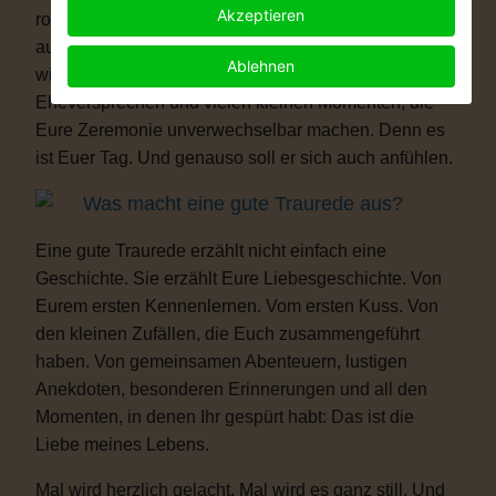
Akzeptieren
romantisch, modern, elegant, locker, humorvoll oder
außergewöhnlich – Eure Hochzeit darf genauso sein,
Ablehnen
wie Ihr seid. Mit persönlichen Ritualen, Eurem
Eheversprechen und vielen kleinen Momenten, die
Eure Zeremonie unverwechselbar machen. Denn es
ist Euer Tag. Und genauso soll er sich auch anfühlen.
Was macht eine gute Traurede aus?
Eine gute Traurede erzählt nicht einfach eine
Geschichte. Sie erzählt Eure Liebesgeschichte. Von
Eurem ersten Kennenlernen. Vom ersten Kuss. Von
den kleinen Zufällen, die Euch zusammengeführt
haben. Von gemeinsamen Abenteuern, lustigen
Anekdoten, besonderen Erinnerungen und all den
Momenten, in denen Ihr gespürt habt: Das ist die
Liebe meines Lebens.
Mal wird herzlich gelacht. Mal wird es ganz still. Und