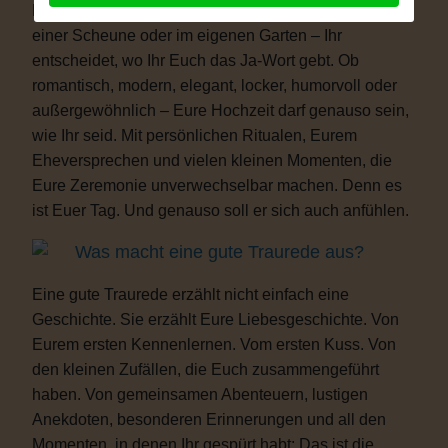
Freiheit. Ob auf einer Wiese, am See, im Schloss, in
einer Scheune oder im eigenen Garten – Ihr
entscheidet, wo Ihr Euch das Ja-Wort gebt. Ob
romantisch, modern, elegant, locker, humorvoll oder
außergewöhnlich – Eure Hochzeit darf genauso sein,
wie Ihr seid. Mit persönlichen Ritualen, Eurem
Eheversprechen und vielen kleinen Momenten, die
Eure Zeremonie unverwechselbar machen. Denn es
ist Euer Tag. Und genauso soll er sich auch anfühlen.
Was macht eine gute Traurede aus?
Eine gute Traurede erzählt nicht einfach eine
Geschichte. Sie erzählt Eure Liebesgeschichte. Von
Eurem ersten Kennenlernen. Vom ersten Kuss. Von
den kleinen Zufällen, die Euch zusammengeführt
haben. Von gemeinsamen Abenteuern, lustigen
Anekdoten, besonderen Erinnerungen und all den
Momenten, in denen Ihr gespürt habt: Das ist die