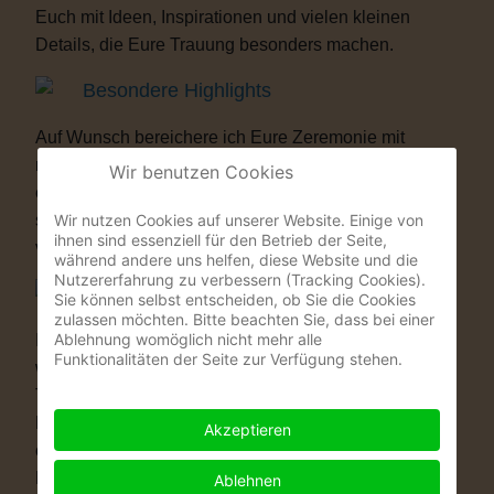
Euch mit Ideen, Inspirationen und vielen kleinen
Details, die Eure Trauung besonders machen.
Besondere Highlights
Auf Wunsch bereichere ich Eure Zeremonie mit
musikalischen oder künstlerischen Elementen. Als
Wir benutzen Cookies
ehemaliger Musicaldarsteller und Sänger entstehen
Wir nutzen Cookies auf unserer Website. Einige von
so Momente, die Eure Gäste garantiert nicht
ihnen sind essenziell für den Betrieb der Seite,
vergessen werden.
während andere uns helfen, diese Website und die
Nutzererfahrung zu verbessern (Tracking Cookies).
Warum eine Freie Trauung?
Sie können selbst entscheiden, ob Sie die Cookies
zulassen möchten. Bitte beachten Sie, dass bei einer
Ablehnung womöglich nicht mehr alle
Immer mehr Paare wünschen sich eine Hochzeit, die
Funktionalitäten der Seite zur Verfügung stehen.
wirklich zu ihnen passt. Vielleicht ist eine kirchliche
Trauung nicht das Richtige für Euch. Vielleicht ist
Euch die standesamtliche Zeremonie allein zu kurz
Akzeptieren
oder zu unpersönlich. Eine Freie Trauung schenkt
Euch genau das, was Ihr Euch wünscht: völlige
Ablehnen