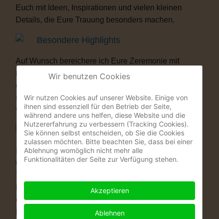
Euch mit Ideen, Inspirationen und vielen kleinen
Details, die Eure Trauung besonders machen.
Besondere Highlights
Auf Wunsch bereichere ich Eure Zeremonie mit
musikalischen oder künstlerischen Elementen. Als
Wir benutzen Cookies
ehemaliger Musicaldarsteller und Sänger entstehen
Wir nutzen Cookies auf unserer Website. Einige von
so Momente, die Eure Gäste garantiert nicht
ihnen sind essenziell für den Betrieb der Seite,
vergessen werden.
während andere uns helfen, diese Website und die
Nutzererfahrung zu verbessern (Tracking Cookies).
Warum eine Freie Trauung?
Sie können selbst entscheiden, ob Sie die Cookies
zulassen möchten. Bitte beachten Sie, dass bei einer
Ablehnung womöglich nicht mehr alle
Immer mehr Paare wünschen sich eine Hochzeit, die
Funktionalitäten der Seite zur Verfügung stehen.
wirklich zu ihnen passt. Vielleicht ist eine kirchliche
Trauung nicht das Richtige für Euch. Vielleicht ist
Euch die standesamtliche Zeremonie allein zu kurz
Akzeptieren
oder zu unpersönlich. Eine Freie Trauung schenkt
Euch genau das, was Ihr Euch wünscht: völlige
Ablehnen