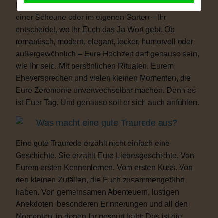
Freiheit. Ob auf einer Wiese, am See, im Schloss, in
einer Scheune oder im eigenen Garten – Ihr
entscheidet, wo Ihr Euch das Ja-Wort gebt. Ob
romantisch, modern, elegant, locker, humorvoll oder
außergewöhnlich – Eure Hochzeit darf genauso sein,
wie Ihr seid. Mit persönlichen Ritualen, Eurem
Eheversprechen und vielen kleinen Momenten, die
Eure Zeremonie unverwechselbar machen. Denn es
ist Euer Tag. Und genauso soll er sich auch anfühlen.
Was macht eine gute Traurede aus?
Eine gute Traurede erzählt nicht einfach eine
Geschichte. Sie erzählt Eure Liebesgeschichte. Von
Eurem ersten Kennenlernen. Vom ersten Kuss. Von
den kleinen Zufällen, die Euch zusammengeführt
haben. Von gemeinsamen Abenteuern, lustigen
Anekdoten, besonderen Erinnerungen und all den
Momenten, in denen Ihr gespürt habt: Das ist die