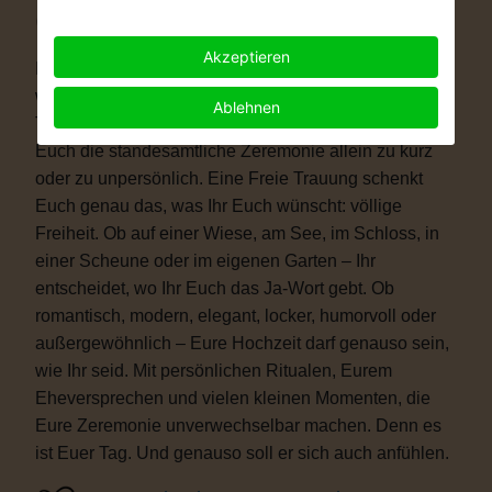
Warum eine Freie Trauung?
Akzeptieren
Immer mehr Paare wünschen sich eine Hochzeit, die
wirklich zu ihnen passt. Vielleicht ist eine kirchliche
Ablehnen
Trauung nicht das Richtige für Euch. Vielleicht ist
Euch die standesamtliche Zeremonie allein zu kurz
oder zu unpersönlich. Eine Freie Trauung schenkt
Euch genau das, was Ihr Euch wünscht: völlige
Freiheit. Ob auf einer Wiese, am See, im Schloss, in
einer Scheune oder im eigenen Garten – Ihr
entscheidet, wo Ihr Euch das Ja-Wort gebt. Ob
romantisch, modern, elegant, locker, humorvoll oder
außergewöhnlich – Eure Hochzeit darf genauso sein,
wie Ihr seid. Mit persönlichen Ritualen, Eurem
Eheversprechen und vielen kleinen Momenten, die
Eure Zeremonie unverwechselbar machen. Denn es
ist Euer Tag. Und genauso soll er sich auch anfühlen.