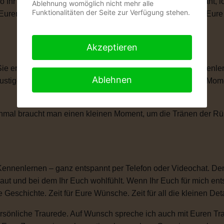
wo Ihr Euch das Ja-Wort gebt. Ob romantisch, modern, elegant, 
Ablehnung womöglich nicht mehr alle
Funktionalitäten der Seite zur Verfügung stehen.
len, Eurem Eheversprechen und vielen kleinen Momenten, die Eu
Akzeptieren
 Sie erzählt Eure Liebesgeschichte. Von Eurem ersten Kennenle
Ablehnen
igen Anekdoten, besonderen Erinnerungen und all den Momente
anchmal braucht man einen kleinen Moment, um die Tränen der 
Kennenlernen – ganz entspannt per Telefon oder Videochat. Denn
ut und bei dem Ihr Euch wohlfühlt. Wenn Ihr Euch für mich ent
e Geschichte. Zeit für Eure Wünsche. Zeit für all die kleinen D
sönliche Traurede. Auf Wunsch spreche ich auch mit Euren Tra