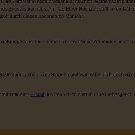
ie Eure Zeremonie noch emotionaler machen. Gemeinsam plane
ures Eheversprechens. Am Tag Eurer Hochzeit dürft Ihr einfac
igkeit durch diesen besonderen Moment.
ließung. Sie ist eine persönliche, weltliche Zeremonie, in der a
Gäste zum Lachen, zum Staunen und wahrscheinlich auch zu ei
reibt mir eine
E-Mail
. Ich freue mich darauf, Eure Liebesgeschi