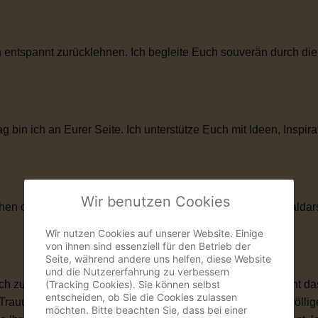
entspannt zurücklehnen. Ich begleite Euch souverän durch die
in ich an Eurer Seite. Ich unterstütze Euch mit Ideen, Inspira
Wir benutzen Cookies
hen oder künstlerischen Elementen. Als ehemaliger Musicaldar
Wir nutzen Cookies auf unserer Website. Einige
von ihnen sind essenziell für den Betrieb der
Seite, während andere uns helfen, diese Website
und die Nutzererfahrung zu verbessern
(Tracking Cookies). Sie können selbst
zu ihnen passt. Vielleicht ist eine kirchliche Trauung nicht das
entscheiden, ob Sie die Cookies zulassen
 Trauung schenkt Euch genau das, was Ihr Euch wünscht: völlige
möchten. Bitte beachten Sie, dass bei einer