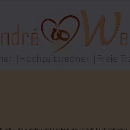
klingt. Eure Familie und Eure Freunde lächeln Euch entgegen. Ihr