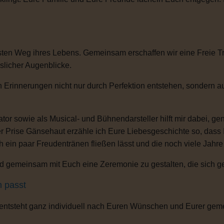
ten Weg ihres Lebens. Gemeinsam erschaffen wir eine Freie Tra
sslicher Augenblicke.
n Erinnerungen nicht nur durch Perfektion entstehen, sondern 
or sowie als Musical- und Bühnendarsteller hilft mir dabei, g
r Prise Gänsehaut erzähle ich Eure Liebesgeschichte so, dass
ch ein paar Freudentränen fließen lässt und die noch viele Jahr
 gemeinsam mit Euch eine Zeremonie zu gestalten, die sich gena
h passt
 entsteht ganz individuell nach Euren Wünschen und Eurer gem