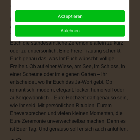
Warum eine Freie Trauung?
Akzeptieren
Immer mehr Paare wünschen sich eine Hochzeit, die
wirklich zu ihnen passt. Vielleicht ist eine kirchliche
Ablehnen
Trauung nicht das Richtige für Euch. Vielleicht ist
Euch die standesamtliche Zeremonie allein zu kurz
oder zu unpersönlich. Eine Freie Trauung schenkt
Euch genau das, was Ihr Euch wünscht: völlige
Freiheit. Ob auf einer Wiese, am See, im Schloss, in
einer Scheune oder im eigenen Garten – Ihr
entscheidet, wo Ihr Euch das Ja-Wort gebt. Ob
romantisch, modern, elegant, locker, humorvoll oder
außergewöhnlich – Eure Hochzeit darf genauso sein,
wie Ihr seid. Mit persönlichen Ritualen, Eurem
Eheversprechen und vielen kleinen Momenten, die
Eure Zeremonie unverwechselbar machen. Denn es
ist Euer Tag. Und genauso soll er sich auch anfühlen.