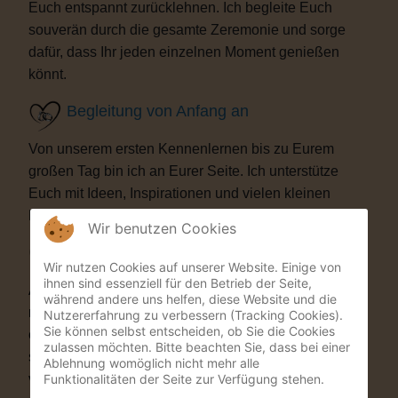
Euch entspannt zurücklehnen. Ich begleite Euch
souverän durch die gesamte Zeremonie und sorge
dafür, dass Ihr jeden einzelnen Moment genießen
könnt.
Begleitung von Anfang an
Von unserem ersten Kennenlernen bis zu Eurem
großen Tag bin ich an Eurer Seite. Ich unterstütze
Euch mit Ideen, Inspirationen und vielen kleinen
Details, die Eure Trauung besonders machen.
Wir benutzen Cookies
Besondere Highlights
Wir nutzen Cookies auf unserer Website. Einige von
ihnen sind essenziell für den Betrieb der Seite,
Auf Wunsch bereichere ich Eure Zeremonie mit
während andere uns helfen, diese Website und die
musikalischen oder künstlerischen Elementen. Als
Nutzererfahrung zu verbessern (Tracking Cookies).
Sie können selbst entscheiden, ob Sie die Cookies
ehemaliger Musicaldarsteller und Sänger entstehen
zulassen möchten. Bitte beachten Sie, dass bei einer
so Momente, die Eure Gäste garantiert nicht
Ablehnung womöglich nicht mehr alle
Funktionalitäten der Seite zur Verfügung stehen.
vergessen werden.