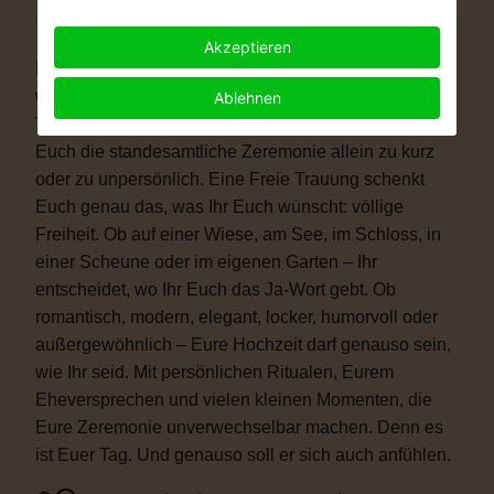
Warum eine Freie Trauung?
Akzeptieren
Immer mehr Paare wünschen sich eine Hochzeit, die
wirklich zu ihnen passt. Vielleicht ist eine kirchliche
Ablehnen
Trauung nicht das Richtige für Euch. Vielleicht ist
Euch die standesamtliche Zeremonie allein zu kurz
oder zu unpersönlich. Eine Freie Trauung schenkt
Euch genau das, was Ihr Euch wünscht: völlige
Freiheit. Ob auf einer Wiese, am See, im Schloss, in
einer Scheune oder im eigenen Garten – Ihr
entscheidet, wo Ihr Euch das Ja-Wort gebt. Ob
romantisch, modern, elegant, locker, humorvoll oder
außergewöhnlich – Eure Hochzeit darf genauso sein,
wie Ihr seid. Mit persönlichen Ritualen, Eurem
Eheversprechen und vielen kleinen Momenten, die
Eure Zeremonie unverwechselbar machen. Denn es
ist Euer Tag. Und genauso soll er sich auch anfühlen.