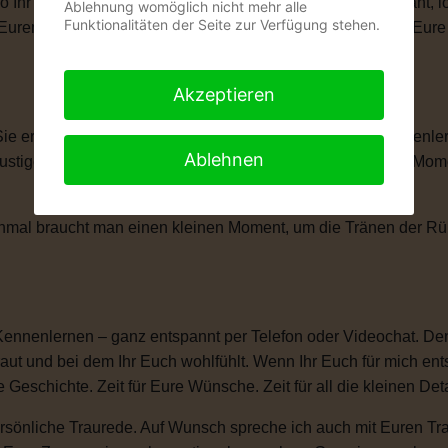
wo Ihr Euch das Ja-Wort gebt. Ob romantisch, modern, elegant, 
Ablehnung womöglich nicht mehr alle
Funktionalitäten der Seite zur Verfügung stehen.
len, Eurem Eheversprechen und vielen kleinen Momenten, die Eu
Akzeptieren
 Sie erzählt Eure Liebesgeschichte. Von Eurem ersten Kennenle
Ablehnen
igen Anekdoten, besonderen Erinnerungen und all den Momente
anchmal braucht man einen kleinen Moment, um die Tränen der 
Kennenlernen – ganz entspannt per Telefon oder Videochat. Denn
ut und bei dem Ihr Euch wohlfühlt. Wenn Ihr Euch für mich ent
e Geschichte. Zeit für Eure Wünsche. Zeit für all die kleinen D
sönliche Traurede. Auf Wunsch spreche ich auch mit Euren Tra