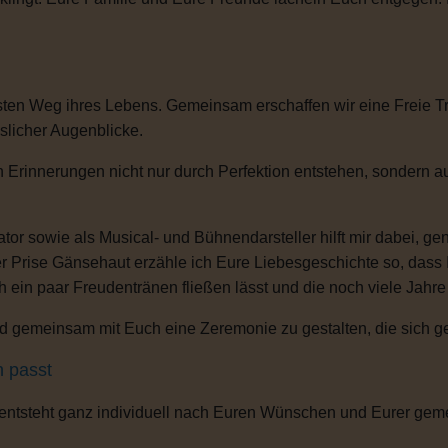
ten Weg ihres Lebens. Gemeinsam erschaffen wir eine Freie Tra
sslicher Augenblicke.
n Erinnerungen nicht nur durch Perfektion entstehen, sondern 
or sowie als Musical- und Bühnendarsteller hilft mir dabei, g
r Prise Gänsehaut erzähle ich Eure Liebesgeschichte so, dass
ch ein paar Freudentränen fließen lässt und die noch viele Jahr
 gemeinsam mit Euch eine Zeremonie zu gestalten, die sich gena
h passt
 entsteht ganz individuell nach Euren Wünschen und Eurer gem