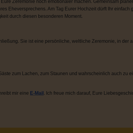
ie Eure Zeremonie noch emotionaler machen. Gemeinsam plane
ures Eheversprechens. Am Tag Eurer Hochzeit dürft Ihr einfac
igkeit durch diesen besonderen Moment.
ließung. Sie ist eine persönliche, weltliche Zeremonie, in der a
Gäste zum Lachen, zum Staunen und wahrscheinlich auch zu ei
reibt mir eine
E-Mail
. Ich freue mich darauf, Eure Liebesgeschi