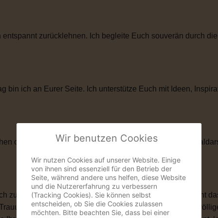
entspannt zurücklehnen. Ich begleite Euch souverän durch die
in ich an Eurer Seite. Ich unterstütze Euch mit Ideen, Inspira
Wir benutzen Cookies
hen oder künstlerischen Elementen. Als ehemaliger Musicaldar
Wir nutzen Cookies auf unserer Website. Einige
von ihnen sind essenziell für den Betrieb der
Seite, während andere uns helfen, diese Website
und die Nutzererfahrung zu verbessern
(Tracking Cookies). Sie können selbst
zu ihnen passt. Vielleicht ist eine kirchliche Trauung nicht das
entscheiden, ob Sie die Cookies zulassen
 Trauung schenkt Euch genau das, was Ihr Euch wünscht: völlige
möchten. Bitte beachten Sie, dass bei einer