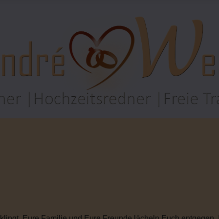
klingt. Eure Familie und Eure Freunde lächeln Euch entgegen. Ihr