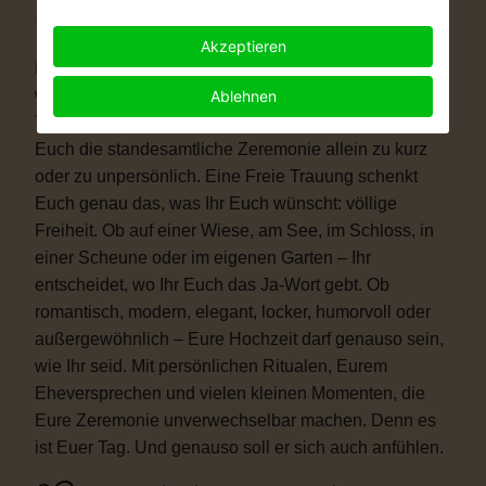
Warum eine Freie Trauung?
Akzeptieren
Immer mehr Paare wünschen sich eine Hochzeit, die
wirklich zu ihnen passt. Vielleicht ist eine kirchliche
Ablehnen
Trauung nicht das Richtige für Euch. Vielleicht ist
Euch die standesamtliche Zeremonie allein zu kurz
oder zu unpersönlich. Eine Freie Trauung schenkt
Euch genau das, was Ihr Euch wünscht: völlige
Freiheit. Ob auf einer Wiese, am See, im Schloss, in
einer Scheune oder im eigenen Garten – Ihr
entscheidet, wo Ihr Euch das Ja-Wort gebt. Ob
romantisch, modern, elegant, locker, humorvoll oder
außergewöhnlich – Eure Hochzeit darf genauso sein,
wie Ihr seid. Mit persönlichen Ritualen, Eurem
Eheversprechen und vielen kleinen Momenten, die
Eure Zeremonie unverwechselbar machen. Denn es
ist Euer Tag. Und genauso soll er sich auch anfühlen.