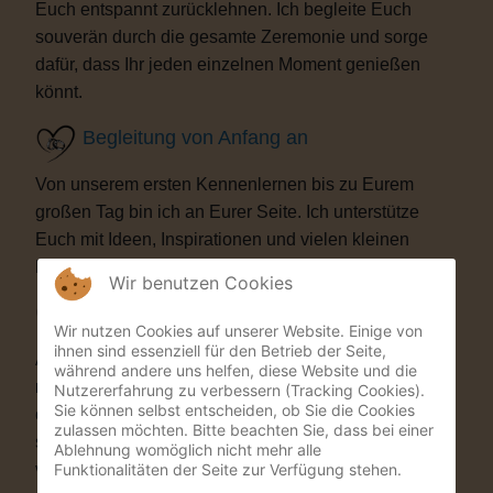
Euch entspannt zurücklehnen. Ich begleite Euch
souverän durch die gesamte Zeremonie und sorge
dafür, dass Ihr jeden einzelnen Moment genießen
könnt.
Begleitung von Anfang an
Von unserem ersten Kennenlernen bis zu Eurem
großen Tag bin ich an Eurer Seite. Ich unterstütze
Euch mit Ideen, Inspirationen und vielen kleinen
Details, die Eure Trauung besonders machen.
Wir benutzen Cookies
Besondere Highlights
Wir nutzen Cookies auf unserer Website. Einige von
ihnen sind essenziell für den Betrieb der Seite,
Auf Wunsch bereichere ich Eure Zeremonie mit
während andere uns helfen, diese Website und die
musikalischen oder künstlerischen Elementen. Als
Nutzererfahrung zu verbessern (Tracking Cookies).
Sie können selbst entscheiden, ob Sie die Cookies
ehemaliger Musicaldarsteller und Sänger entstehen
zulassen möchten. Bitte beachten Sie, dass bei einer
so Momente, die Eure Gäste garantiert nicht
Ablehnung womöglich nicht mehr alle
Funktionalitäten der Seite zur Verfügung stehen.
vergessen werden.