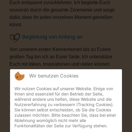
Euch entspannt zurücklehnen. Ich begleite Euch
souverän durch die gesamte Zeremonie und sorge
dafür, dass Ihr jeden einzelnen Moment genießen
könnt.
Begleitung von Anfang an
Von unserem ersten Kennenlernen bis zu Eurem
großen Tag bin ich an Eurer Seite. Ich unterstütze
Euch mit Ideen, Inspirationen und vielen kleinen
Details, die Eure Trauung besonders machen.
Wir benutzen Cookies
Besondere Highlights
Wir nutzen Cookies auf unserer Website. Einige von
ihnen sind essenziell für den Betrieb der Seite,
Auf Wunsch bereichere ich Eure Zeremonie mit
während andere uns helfen, diese Website und die
musikalischen oder künstlerischen Elementen. Als
Nutzererfahrung zu verbessern (Tracking Cookies).
Sie können selbst entscheiden, ob Sie die Cookies
ehemaliger Musicaldarsteller und Sänger entstehen
zulassen möchten. Bitte beachten Sie, dass bei einer
so Momente, die Eure Gäste garantiert nicht
Ablehnung womöglich nicht mehr alle
Funktionalitäten der Seite zur Verfügung stehen.
vergessen werden.