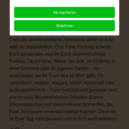
Warum eine Freie Trauung?
Akzeptieren
Immer mehr Paare wünschen sich eine Hochzeit, die
wirklich zu ihnen passt. Vielleicht ist eine kirchliche
Ablehnen
Trauung nicht das Richtige für Euch. Vielleicht ist
Euch die standesamtliche Zeremonie allein zu kurz
oder zu unpersönlich. Eine Freie Trauung schenkt
Euch genau das, was Ihr Euch wünscht: völlige
Freiheit. Ob auf einer Wiese, am See, im Schloss, in
einer Scheune oder im eigenen Garten – Ihr
entscheidet, wo Ihr Euch das Ja-Wort gebt. Ob
romantisch, modern, elegant, locker, humorvoll oder
außergewöhnlich – Eure Hochzeit darf genauso sein,
wie Ihr seid. Mit persönlichen Ritualen, Eurem
Eheversprechen und vielen kleinen Momenten, die
Eure Zeremonie unverwechselbar machen. Denn es
ist Euer Tag. Und genauso soll er sich auch anfühlen.