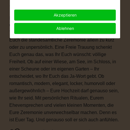
Warum eine Freie Trauung?
Akzeptieren
Immer mehr Paare wünschen sich eine Hochzeit, die
wirklich zu ihnen passt. Vielleicht ist eine kirchliche
Ablehnen
Trauung nicht das Richtige für Euch. Vielleicht ist
Euch die standesamtliche Zeremonie allein zu kurz
oder zu unpersönlich. Eine Freie Trauung schenkt
Euch genau das, was Ihr Euch wünscht: völlige
Freiheit. Ob auf einer Wiese, am See, im Schloss, in
einer Scheune oder im eigenen Garten – Ihr
entscheidet, wo Ihr Euch das Ja-Wort gebt. Ob
romantisch, modern, elegant, locker, humorvoll oder
außergewöhnlich – Eure Hochzeit darf genauso sein,
wie Ihr seid. Mit persönlichen Ritualen, Eurem
Eheversprechen und vielen kleinen Momenten, die
Eure Zeremonie unverwechselbar machen. Denn es
ist Euer Tag. Und genauso soll er sich auch anfühlen.