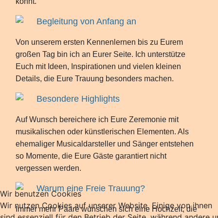
könnt.
Begleitung von Anfang an
Von unserem ersten Kennenlernen bis zu Eurem
großen Tag bin ich an Eurer Seite. Ich unterstütze
Euch mit Ideen, Inspirationen und vielen kleinen
Details, die Eure Trauung besonders machen.
Besondere Highlights
Auf Wunsch bereichere ich Eure Zeremonie mit
musikalischen oder künstlerischen Elementen. Als
ehemaliger Musicaldarsteller und Sänger entstehen
so Momente, die Eure Gäste garantiert nicht
vergessen werden.
Warum eine Freie Trauung?
Wir benutzen Cookies
Wir nutzen Cookies auf unserer Website. Einige von ihnen
Immer mehr Paare wünschen sich eine Hochzeit, die
sind essenziell für den Betrieb der Seite, während andere u