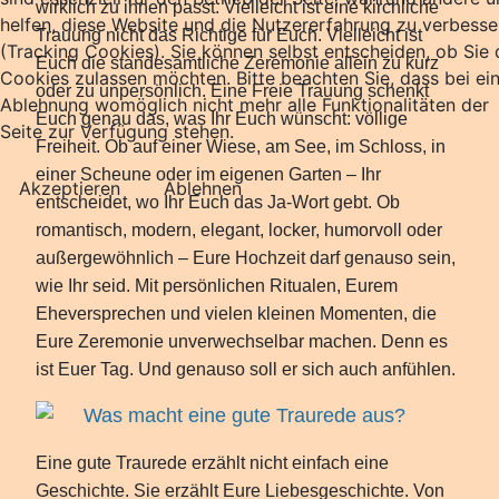
wirklich zu ihnen passt. Vielleicht ist eine kirchliche
helfen, diese Website und die Nutzererfahrung zu verbesse
Trauung nicht das Richtige für Euch. Vielleicht ist
(Tracking Cookies). Sie können selbst entscheiden, ob Sie 
Euch die standesamtliche Zeremonie allein zu kurz
Cookies zulassen möchten. Bitte beachten Sie, dass bei ei
oder zu unpersönlich. Eine Freie Trauung schenkt
Ablehnung womöglich nicht mehr alle Funktionalitäten der
Euch genau das, was Ihr Euch wünscht: völlige
Seite zur Verfügung stehen.
Freiheit. Ob auf einer Wiese, am See, im Schloss, in
einer Scheune oder im eigenen Garten – Ihr
Akzeptieren
Ablehnen
entscheidet, wo Ihr Euch das Ja-Wort gebt. Ob
romantisch, modern, elegant, locker, humorvoll oder
außergewöhnlich – Eure Hochzeit darf genauso sein,
wie Ihr seid. Mit persönlichen Ritualen, Eurem
Eheversprechen und vielen kleinen Momenten, die
Eure Zeremonie unverwechselbar machen. Denn es
ist Euer Tag. Und genauso soll er sich auch anfühlen.
Was macht eine gute Traurede aus?
Eine gute Traurede erzählt nicht einfach eine
Geschichte. Sie erzählt Eure Liebesgeschichte. Von