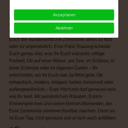
Warum eine Freie Trauung?
Akzeptieren
Immer mehr Paare wünschen sich eine Hochzeit, die
wirklich zu ihnen passt. Vielleicht ist eine kirchliche
Ablehnen
Trauung nicht das Richtige für Euch. Vielleicht ist
Euch die standesamtliche Zeremonie allein zu kurz
oder zu unpersönlich. Eine Freie Trauung schenkt
Euch genau das, was Ihr Euch wünscht: völlige
Freiheit. Ob auf einer Wiese, am See, im Schloss, in
einer Scheune oder im eigenen Garten – Ihr
entscheidet, wo Ihr Euch das Ja-Wort gebt. Ob
romantisch, modern, elegant, locker, humorvoll oder
außergewöhnlich – Eure Hochzeit darf genauso sein,
wie Ihr seid. Mit persönlichen Ritualen, Eurem
Eheversprechen und vielen kleinen Momenten, die
Eure Zeremonie unverwechselbar machen. Denn es
ist Euer Tag. Und genauso soll er sich auch anfühlen.