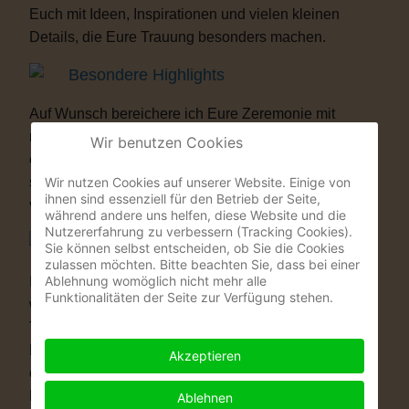
Euch mit Ideen, Inspirationen und vielen kleinen
Details, die Eure Trauung besonders machen.
Besondere Highlights
Auf Wunsch bereichere ich Eure Zeremonie mit
musikalischen oder künstlerischen Elementen. Als
Wir benutzen Cookies
ehemaliger Musicaldarsteller und Sänger entstehen
Wir nutzen Cookies auf unserer Website. Einige von
so Momente, die Eure Gäste garantiert nicht
ihnen sind essenziell für den Betrieb der Seite,
vergessen werden.
während andere uns helfen, diese Website und die
Nutzererfahrung zu verbessern (Tracking Cookies).
Warum eine Freie Trauung?
Sie können selbst entscheiden, ob Sie die Cookies
zulassen möchten. Bitte beachten Sie, dass bei einer
Ablehnung womöglich nicht mehr alle
Immer mehr Paare wünschen sich eine Hochzeit, die
Funktionalitäten der Seite zur Verfügung stehen.
wirklich zu ihnen passt. Vielleicht ist eine kirchliche
Trauung nicht das Richtige für Euch. Vielleicht ist
Euch die standesamtliche Zeremonie allein zu kurz
Akzeptieren
oder zu unpersönlich. Eine Freie Trauung schenkt
Euch genau das, was Ihr Euch wünscht: völlige
Ablehnen