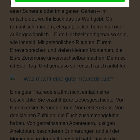
Freiheit. Ob auf einer Wiese, am See, im Schloss, in
einer Scheune oder im eigenen Garten – Ihr
entscheidet, wo Ihr Euch das Ja-Wort gebt. Ob
romantisch, modern, elegant, locker, humorvoll oder
außergewöhnlich – Eure Hochzeit darf genauso sein,
wie Ihr seid. Mit persönlichen Ritualen, Eurem
Eheversprechen und vielen kleinen Momenten, die
Eure Zeremonie unverwechselbar machen. Denn es
ist Euer Tag. Und genauso soll er sich auch anfühlen.
Was macht eine gute Traurede aus?
Eine gute Traurede erzählt nicht einfach eine
Geschichte. Sie erzählt Eure Liebesgeschichte. Von
Eurem ersten Kennenlernen. Vom ersten Kuss. Von
den kleinen Zufällen, die Euch zusammengeführt
haben. Von gemeinsamen Abenteuern, lustigen
Anekdoten, besonderen Erinnerungen und all den
Momenten, in denen Ihr gespürt habt: Das ist die