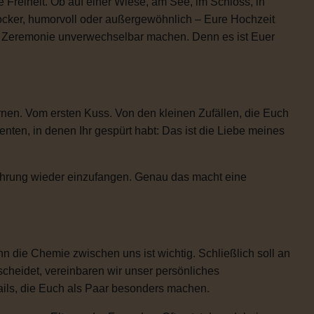
 Freiheit. Ob auf einer Wiese, am See, im Schloss, in
locker, humorvoll oder außergewöhnlich – Eure Hochzeit
re Zeremonie unverwechselbar machen. Denn es ist Euer
rnen. Vom ersten Kuss. Von den kleinen Zufällen, die Euch
n, in denen Ihr gespürt habt: Das ist die Liebe meines
Rührung wieder einzufangen. Genau das macht eine
 die Chemie zwischen uns ist wichtig. Schließlich soll an
scheidet, vereinbaren wir unser persönliches
etails, die Euch als Paar besonders machen.