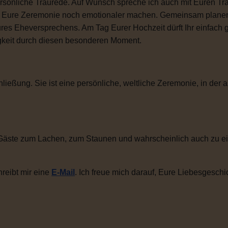
sönliche Traurede. Auf Wunsch spreche ich auch mit Euren Tra
ie Eure Zeremonie noch emotionaler machen. Gemeinsam plane
ures Eheversprechens. Am Tag Eurer Hochzeit dürft Ihr einfac
igkeit durch diesen besonderen Moment.
ließung. Sie ist eine persönliche, weltliche Zeremonie, in der a
Gäste zum Lachen, zum Staunen und wahrscheinlich auch zu ei
reibt mir eine
E-Mail
. Ich freue mich darauf, Eure Liebesgeschi