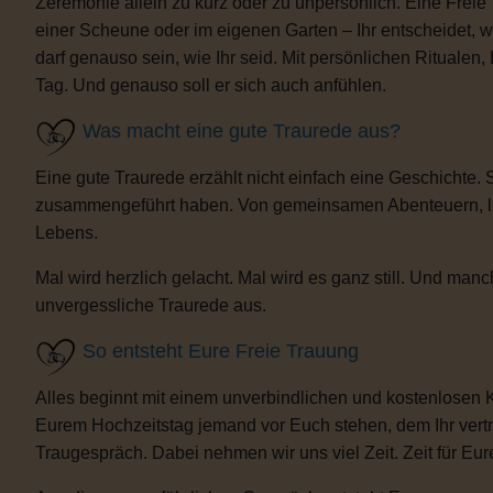
Zeremonie allein zu kurz oder zu unpersönlich. Eine Freie
einer Scheune oder im eigenen Garten – Ihr entscheidet, 
darf genauso sein, wie Ihr seid. Mit persönlichen Ritua
Tag. Und genauso soll er sich auch anfühlen.
Was macht eine gute Traurede aus?
Eine gute Traurede erzählt nicht einfach eine Geschichte.
zusammengeführt haben. Von gemeinsamen Abenteuern, lust
Lebens.
Mal wird herzlich gelacht. Mal wird es ganz still. Und m
unvergessliche Traurede aus.
So entsteht Eure Freie Trauung
Alles beginnt mit einem unverbindlichen und kostenlosen 
Eurem Hochzeitstag jemand vor Euch stehen, dem Ihr vertra
Traugespräch. Dabei nehmen wir uns viel Zeit. Zeit für Eur