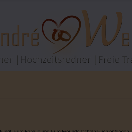
rklingt. Eure Familie und Eure Freunde lächeln Euch entgegen. I