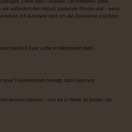
uzeugen, Eltern oder Freunden. Oft entstehen dabei
n wir außerdem den Ablauf, passende Rituale und – wenn
h genießen. Ich kümmere mich um die Zeremonie und führe
usschließlich Eure Liebe im Mittelpunkt steht –
n paar Freudentränen bewegt, dann lasst uns
chte kennenzulernen – und sie in Worte zu fassen, die