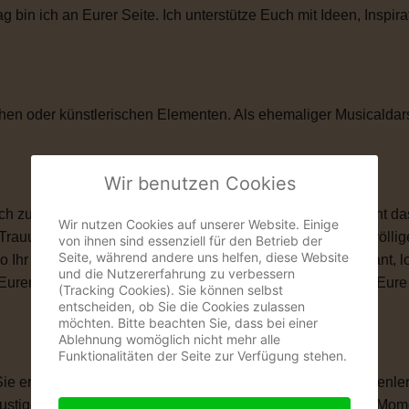
in ich an Eurer Seite. Ich unterstütze Euch mit Ideen, Inspira
hen oder künstlerischen Elementen. Als ehemaliger Musicaldar
Wir benutzen Cookies
zu ihnen passt. Vielleicht ist eine kirchliche Trauung nicht das
Wir nutzen Cookies auf unserer Website. Einige
 Trauung schenkt Euch genau das, was Ihr Euch wünscht: völlige
von ihnen sind essenziell für den Betrieb der
Seite, während andere uns helfen, diese Website
wo Ihr Euch das Ja-Wort gebt. Ob romantisch, modern, elegant, 
und die Nutzererfahrung zu verbessern
len, Eurem Eheversprechen und vielen kleinen Momenten, die Eu
(Tracking Cookies). Sie können selbst
entscheiden, ob Sie die Cookies zulassen
möchten. Bitte beachten Sie, dass bei einer
Ablehnung womöglich nicht mehr alle
Funktionalitäten der Seite zur Verfügung stehen.
 Sie erzählt Eure Liebesgeschichte. Von Eurem ersten Kennenle
igen Anekdoten, besonderen Erinnerungen und all den Momente