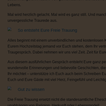
Lebens.
Mal wird herzlich gelacht. Mal wird es ganz still. Und m
unvergessliche Traurede aus.
So entsteht Eure Freie Trauung
Alles beginnt mit einem unverbindlichen und kostenlosen 
Eurem Hochzeitstag jemand vor Euch stehen, dem Ihr vertra
Traugespräch. Dabei nehmen wir uns viel Zeit. Zeit für Eur
Aus diesem ausführlichen Gespräch entsteht Eure ganz per
wundervolle Erinnerungen und liebevolle Geschichten, d
Ihr möchtet – unterstütze ich Euch auch beim Schreiben E
Euch und Eure Gäste mit viel Herz, Feingefühl und Leicht
Gut zu wissen
Die Freie Trauung ersetzt nicht die standesamtliche Ehesch
unabhängig von Religion, Herkunft oder Lebensmodell.