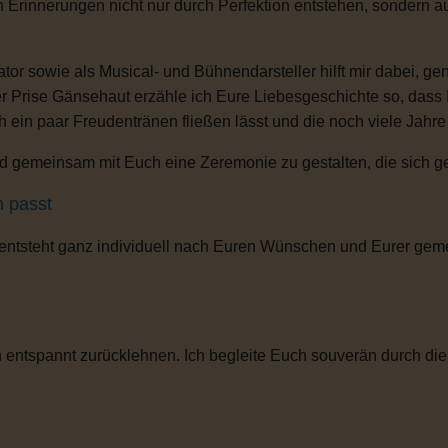
n Erinnerungen nicht nur durch Perfektion entstehen, sondern 
or sowie als Musical- und Bühnendarsteller hilft mir dabei, g
r Prise Gänsehaut erzähle ich Eure Liebesgeschichte so, dass
ch ein paar Freudentränen fließen lässt und die noch viele Jahr
 gemeinsam mit Euch eine Zeremonie zu gestalten, die sich gena
h passt
 entsteht ganz individuell nach Euren Wünschen und Eurer gem
entspannt zurücklehnen. Ich begleite Euch souverän durch die