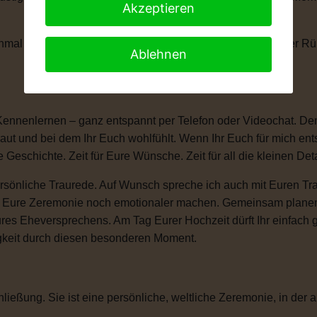
Akzeptieren
anchmal braucht man einen kleinen Moment, um die Tränen der 
Ablehnen
Kennenlernen – ganz entspannt per Telefon oder Videochat. Denn
ut und bei dem Ihr Euch wohlfühlt. Wenn Ihr Euch für mich ent
e Geschichte. Zeit für Eure Wünsche. Zeit für all die kleinen D
sönliche Traurede. Auf Wunsch spreche ich auch mit Euren Tra
ie Eure Zeremonie noch emotionaler machen. Gemeinsam plane
ures Eheversprechens. Am Tag Eurer Hochzeit dürft Ihr einfac
igkeit durch diesen besonderen Moment.
ließung. Sie ist eine persönliche, weltliche Zeremonie, in der a