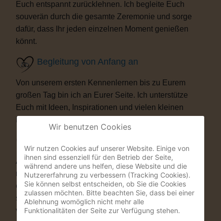
Euch entspannt zurücklehnen. Ich begleite Euch
souverän durch die gesamte Zeremonie und sorge
dafür, dass Ihr jeden einzelnen Moment genießen
könnt.
Begleitung von Anfang an
Von unserem ersten Kennenlernen bis zu Eurem
großen Tag bin ich an Eurer Seite. Ich unterstütze
Euch mit Ideen, Inspirationen und vielen kleinen
Details, die Eure Trauung besonders machen.
Wir benutzen Cookies
Besondere Highlights
Wir nutzen Cookies auf unserer Website. Einige von
ihnen sind essenziell für den Betrieb der Seite,
Auf Wunsch bereichere ich Eure Zeremonie mit
während andere uns helfen, diese Website und die
musikalischen oder künstlerischen Elementen. Als
Nutzererfahrung zu verbessern (Tracking Cookies).
Sie können selbst entscheiden, ob Sie die Cookies
ehemaliger Musicaldarsteller und Sänger entstehen
zulassen möchten. Bitte beachten Sie, dass bei einer
so Momente, die Eure Gäste garantiert nicht
Ablehnung womöglich nicht mehr alle
Funktionalitäten der Seite zur Verfügung stehen.
vergessen werden.