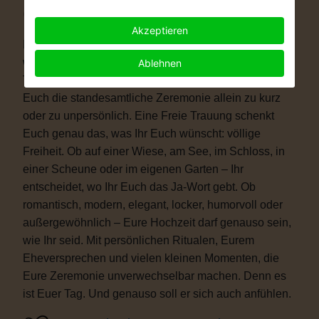
Warum eine Freie Trauung?
Akzeptieren
Immer mehr Paare wünschen sich eine Hochzeit, die
wirklich zu ihnen passt. Vielleicht ist eine kirchliche
Ablehnen
Trauung nicht das Richtige für Euch. Vielleicht ist
Euch die standesamtliche Zeremonie allein zu kurz
oder zu unpersönlich. Eine Freie Trauung schenkt
Euch genau das, was Ihr Euch wünscht: völlige
Freiheit. Ob auf einer Wiese, am See, im Schloss, in
einer Scheune oder im eigenen Garten – Ihr
entscheidet, wo Ihr Euch das Ja-Wort gebt. Ob
romantisch, modern, elegant, locker, humorvoll oder
außergewöhnlich – Eure Hochzeit darf genauso sein,
wie Ihr seid. Mit persönlichen Ritualen, Eurem
Eheversprechen und vielen kleinen Momenten, die
Eure Zeremonie unverwechselbar machen. Denn es
ist Euer Tag. Und genauso soll er sich auch anfühlen.