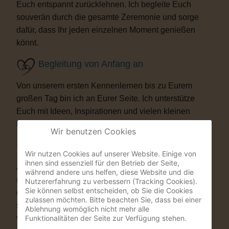
Euch entspannt zurücklehnen. Ich begleite Euch
souverän durch die gesamte Zeremonie und sorge
dafür, dass Ihr jeden einzelnen Moment genießen
könnt.
Begleitung von Anfang an
Von unserem ersten Kennenlernen bis zu Eurem
großen Tag bin ich an Eurer Seite. Ich unterstütze
Euch mit Ideen, Inspirationen und vielen kleinen
Details, die Eure Trauung besonders machen.
Wir benutzen Cookies
Besondere Highlights
Wir nutzen Cookies auf unserer Website. Einige von
ihnen sind essenziell für den Betrieb der Seite,
Auf Wunsch bereichere ich Eure Zeremonie mit
während andere uns helfen, diese Website und die
musikalischen oder künstlerischen Elementen. Als
Nutzererfahrung zu verbessern (Tracking Cookies).
Sie können selbst entscheiden, ob Sie die Cookies
ehemaliger Musicaldarsteller und Sänger entstehen
zulassen möchten. Bitte beachten Sie, dass bei einer
so Momente, die Eure Gäste garantiert nicht
Ablehnung womöglich nicht mehr alle
Funktionalitäten der Seite zur Verfügung stehen.
vergessen werden.