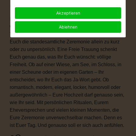
Warum eine Freie Trauung?
Akzeptieren
Immer mehr Paare wünschen sich eine Hochzeit, die
wirklich zu ihnen passt. Vielleicht ist eine kirchliche
Ablehnen
Trauung nicht das Richtige für Euch. Vielleicht ist
Euch die standesamtliche Zeremonie allein zu kurz
oder zu unpersönlich. Eine Freie Trauung schenkt
Euch genau das, was Ihr Euch wünscht: völlige
Freiheit. Ob auf einer Wiese, am See, im Schloss, in
einer Scheune oder im eigenen Garten – Ihr
entscheidet, wo Ihr Euch das Ja-Wort gebt. Ob
romantisch, modern, elegant, locker, humorvoll oder
außergewöhnlich – Eure Hochzeit darf genauso sein,
wie Ihr seid. Mit persönlichen Ritualen, Eurem
Eheversprechen und vielen kleinen Momenten, die
Eure Zeremonie unverwechselbar machen. Denn es
ist Euer Tag. Und genauso soll er sich auch anfühlen.