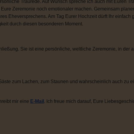
sönliche Traurede. Auf Wunsch spreche ich auch mit Euren Tra
ie Eure Zeremonie noch emotionaler machen. Gemeinsam plane
ures Eheversprechens. Am Tag Eurer Hochzeit dürft Ihr einfac
igkeit durch diesen besonderen Moment.
ließung. Sie ist eine persönliche, weltliche Zeremonie, in der a
Gäste zum Lachen, zum Staunen und wahrscheinlich auch zu ei
reibt mir eine
E-Mail
. Ich freue mich darauf, Eure Liebesgeschi