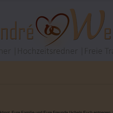
rklingt. Eure Familie und Eure Freunde lächeln Euch entgegen. I