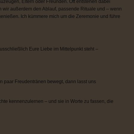
uzeugen, Eltern oder Freunden. Oft entstehen dabei
n wir außerdem den Ablauf, passende Rituale und – wenn
h genießen. Ich kümmere mich um die Zeremonie und führe
usschließlich Eure Liebe im Mittelpunkt steht –
n paar Freudentränen bewegt, dann lasst uns
chte kennenzulernen – und sie in Worte zu fassen, die