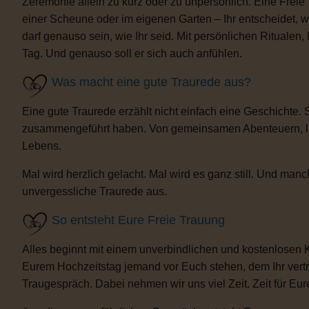
Zeremonie allein zu kurz oder zu unpersönlich. Eine Freie
einer Scheune oder im eigenen Garten – Ihr entscheidet, 
darf genauso sein, wie Ihr seid. Mit persönlichen Ritua
Tag. Und genauso soll er sich auch anfühlen.
Was macht eine gute Traurede aus?
Eine gute Traurede erzählt nicht einfach eine Geschichte.
zusammengeführt haben. Von gemeinsamen Abenteuern, lust
Lebens.
Mal wird herzlich gelacht. Mal wird es ganz still. Und m
unvergessliche Traurede aus.
So entsteht Eure Freie Trauung
Alles beginnt mit einem unverbindlichen und kostenlosen 
Eurem Hochzeitstag jemand vor Euch stehen, dem Ihr vertra
Traugespräch. Dabei nehmen wir uns viel Zeit. Zeit für Eur