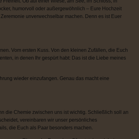
 Freiheit. Ob auf einer Wiese, am See, im Schloss, in
locker, humorvoll oder außergewöhnlich – Eure Hochzeit
re Zeremonie unverwechselbar machen. Denn es ist Euer
rnen. Vom ersten Kuss. Von den kleinen Zufällen, die Euch
n, in denen Ihr gespürt habt: Das ist die Liebe meines
Rührung wieder einzufangen. Genau das macht eine
 die Chemie zwischen uns ist wichtig. Schließlich soll an
scheidet, vereinbaren wir unser persönliches
etails, die Euch als Paar besonders machen.