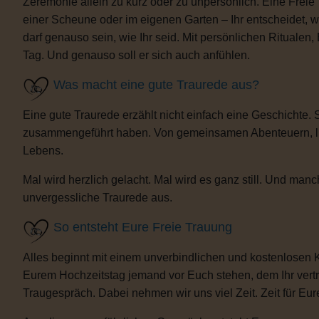
Zeremonie allein zu kurz oder zu unpersönlich. Eine Freie
einer Scheune oder im eigenen Garten – Ihr entscheidet, 
darf genauso sein, wie Ihr seid. Mit persönlichen Ritua
Tag. Und genauso soll er sich auch anfühlen.
Was macht eine gute Traurede aus?
Eine gute Traurede erzählt nicht einfach eine Geschichte.
zusammengeführt haben. Von gemeinsamen Abenteuern, lust
Lebens.
Mal wird herzlich gelacht. Mal wird es ganz still. Und m
unvergessliche Traurede aus.
So entsteht Eure Freie Trauung
Alles beginnt mit einem unverbindlichen und kostenlosen 
Eurem Hochzeitstag jemand vor Euch stehen, dem Ihr vertra
Traugespräch. Dabei nehmen wir uns viel Zeit. Zeit für Eur