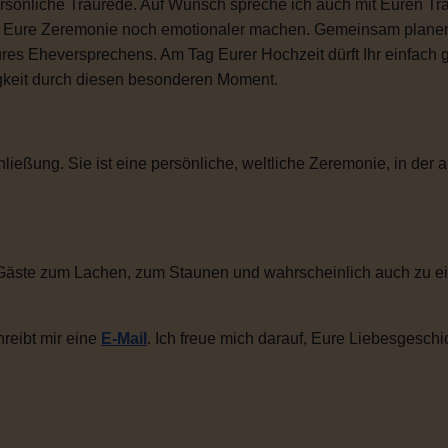
sönliche Traurede. Auf Wunsch spreche ich auch mit Euren Tra
ie Eure Zeremonie noch emotionaler machen. Gemeinsam plane
ures Eheversprechens. Am Tag Eurer Hochzeit dürft Ihr einfac
igkeit durch diesen besonderen Moment.
ließung. Sie ist eine persönliche, weltliche Zeremonie, in der a
Gäste zum Lachen, zum Staunen und wahrscheinlich auch zu ei
reibt mir eine
E-Mail
. Ich freue mich darauf, Eure Liebesgeschi