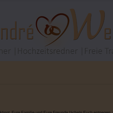
rklingt. Eure Familie und Eure Freunde lächeln Euch entgegen. I