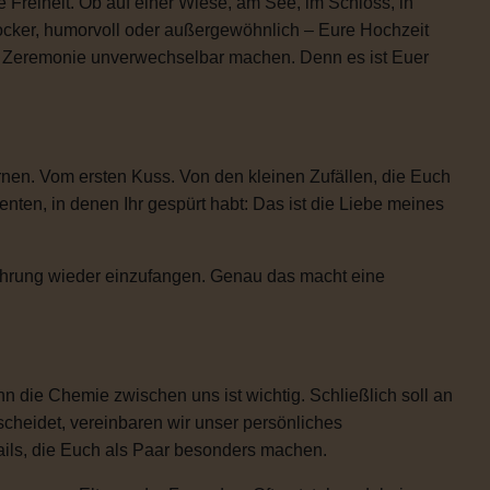
 Freiheit. Ob auf einer Wiese, am See, im Schloss, in
locker, humorvoll oder außergewöhnlich – Eure Hochzeit
re Zeremonie unverwechselbar machen. Denn es ist Euer
rnen. Vom ersten Kuss. Von den kleinen Zufällen, die Euch
n, in denen Ihr gespürt habt: Das ist die Liebe meines
Rührung wieder einzufangen. Genau das macht eine
 die Chemie zwischen uns ist wichtig. Schließlich soll an
scheidet, vereinbaren wir unser persönliches
etails, die Euch als Paar besonders machen.