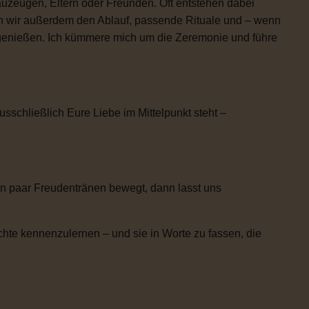
uzeugen, Eltern oder Freunden. Oft entstehen dabei
n wir außerdem den Ablauf, passende Rituale und – wenn
h genießen. Ich kümmere mich um die Zeremonie und führe
usschließlich Eure Liebe im Mittelpunkt steht –
n paar Freudentränen bewegt, dann lasst uns
chte kennenzulernen – und sie in Worte zu fassen, die