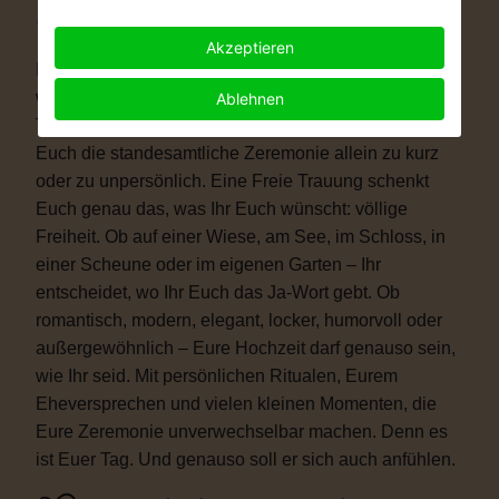
Warum eine Freie Trauung?
Akzeptieren
Immer mehr Paare wünschen sich eine Hochzeit, die
wirklich zu ihnen passt. Vielleicht ist eine kirchliche
Ablehnen
Trauung nicht das Richtige für Euch. Vielleicht ist
Euch die standesamtliche Zeremonie allein zu kurz
oder zu unpersönlich. Eine Freie Trauung schenkt
Euch genau das, was Ihr Euch wünscht: völlige
Freiheit. Ob auf einer Wiese, am See, im Schloss, in
einer Scheune oder im eigenen Garten – Ihr
entscheidet, wo Ihr Euch das Ja-Wort gebt. Ob
romantisch, modern, elegant, locker, humorvoll oder
außergewöhnlich – Eure Hochzeit darf genauso sein,
wie Ihr seid. Mit persönlichen Ritualen, Eurem
Eheversprechen und vielen kleinen Momenten, die
Eure Zeremonie unverwechselbar machen. Denn es
ist Euer Tag. Und genauso soll er sich auch anfühlen.