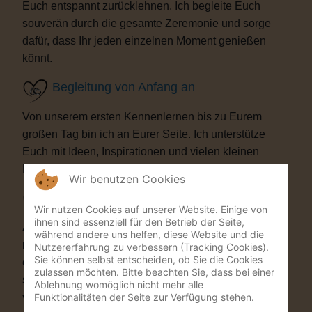
Euch entspannt zurücklehnen. Ich begleite Euch
souverän durch die gesamte Zeremonie und sorge
dafür, dass Ihr jeden einzelnen Moment genießen
könnt.
Begleitung von Anfang an
Von unserem ersten Kennenlernen bis zu Eurem
großen Tag bin ich an Eurer Seite. Ich unterstütze
Euch mit Ideen, Inspirationen und vielen kleinen
Details, die Eure Trauung besonders machen.
Wir benutzen Cookies
Besondere Highlights
Wir nutzen Cookies auf unserer Website. Einige von
ihnen sind essenziell für den Betrieb der Seite,
Auf Wunsch bereichere ich Eure Zeremonie mit
während andere uns helfen, diese Website und die
musikalischen oder künstlerischen Elementen. Als
Nutzererfahrung zu verbessern (Tracking Cookies).
Sie können selbst entscheiden, ob Sie die Cookies
ehemaliger Musicaldarsteller und Sänger entstehen
zulassen möchten. Bitte beachten Sie, dass bei einer
so Momente, die Eure Gäste garantiert nicht
Ablehnung womöglich nicht mehr alle
Funktionalitäten der Seite zur Verfügung stehen.
vergessen werden.