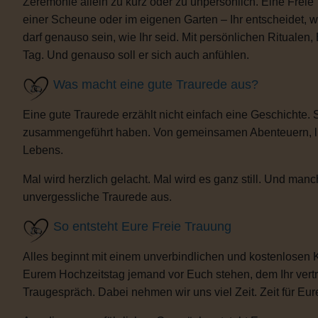
Zeremonie allein zu kurz oder zu unpersönlich. Eine Freie
einer Scheune oder im eigenen Garten – Ihr entscheidet, 
darf genauso sein, wie Ihr seid. Mit persönlichen Ritua
Tag. Und genauso soll er sich auch anfühlen.
Was macht eine gute Traurede aus?
Eine gute Traurede erzählt nicht einfach eine Geschichte.
zusammengeführt haben. Von gemeinsamen Abenteuern, lust
Lebens.
Mal wird herzlich gelacht. Mal wird es ganz still. Und m
unvergessliche Traurede aus.
So entsteht Eure Freie Trauung
Alles beginnt mit einem unverbindlichen und kostenlosen 
Eurem Hochzeitstag jemand vor Euch stehen, dem Ihr vertra
Traugespräch. Dabei nehmen wir uns viel Zeit. Zeit für Eur