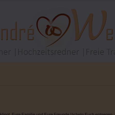
rklingt. Eure Familie und Eure Freunde lächeln Euch entgegen. I