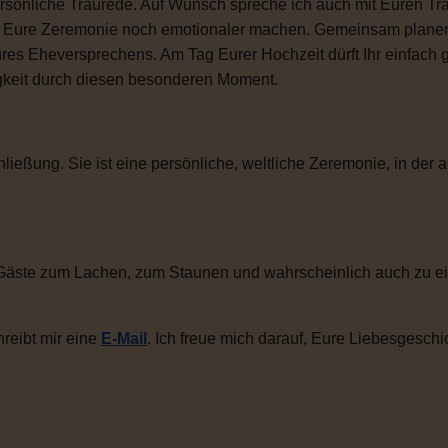
sönliche Traurede. Auf Wunsch spreche ich auch mit Euren Tra
ie Eure Zeremonie noch emotionaler machen. Gemeinsam plane
ures Eheversprechens. Am Tag Eurer Hochzeit dürft Ihr einfac
igkeit durch diesen besonderen Moment.
ließung. Sie ist eine persönliche, weltliche Zeremonie, in der a
Gäste zum Lachen, zum Staunen und wahrscheinlich auch zu ei
reibt mir eine
E-Mail
. Ich freue mich darauf, Eure Liebesgeschi