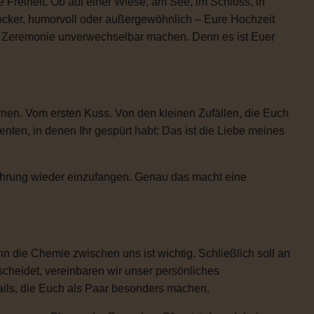
 Freiheit. Ob auf einer Wiese, am See, im Schloss, in
locker, humorvoll oder außergewöhnlich – Eure Hochzeit
re Zeremonie unverwechselbar machen. Denn es ist Euer
rnen. Vom ersten Kuss. Von den kleinen Zufällen, die Euch
n, in denen Ihr gespürt habt: Das ist die Liebe meines
Rührung wieder einzufangen. Genau das macht eine
 die Chemie zwischen uns ist wichtig. Schließlich soll an
scheidet, vereinbaren wir unser persönliches
etails, die Euch als Paar besonders machen.