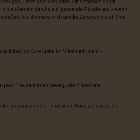
uzeugen, Eltern oder Freunden. Oft entstehen dabei
n wir außerdem den Ablauf, passende Rituale und – wenn
h genießen. Ich kümmere mich um die Zeremonie und führe
usschließlich Eure Liebe im Mittelpunkt steht –
n paar Freudentränen bewegt, dann lasst uns
chte kennenzulernen – und sie in Worte zu fassen, die