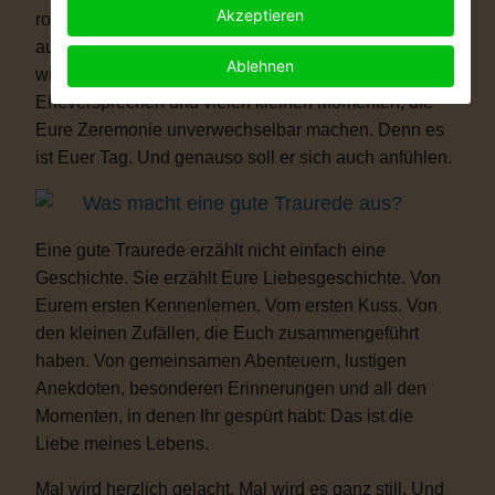
Akzeptieren
romantisch, modern, elegant, locker, humorvoll oder
außergewöhnlich – Eure Hochzeit darf genauso sein,
Ablehnen
wie Ihr seid. Mit persönlichen Ritualen, Eurem
Eheversprechen und vielen kleinen Momenten, die
Eure Zeremonie unverwechselbar machen. Denn es
ist Euer Tag. Und genauso soll er sich auch anfühlen.
Was macht eine gute Traurede aus?
Eine gute Traurede erzählt nicht einfach eine
Geschichte. Sie erzählt Eure Liebesgeschichte. Von
Eurem ersten Kennenlernen. Vom ersten Kuss. Von
den kleinen Zufällen, die Euch zusammengeführt
haben. Von gemeinsamen Abenteuern, lustigen
Anekdoten, besonderen Erinnerungen und all den
Momenten, in denen Ihr gespürt habt: Das ist die
Liebe meines Lebens.
Mal wird herzlich gelacht. Mal wird es ganz still. Und