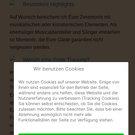
Besondere Highlights
Auf Wunsch bereichere ich Eure Zeremonie mit
musikalischen oder künstlerischen Elementen. Als
ehemaliger Musicaldarsteller und Sänger entstehen
so Momente, die Eure Gäste garantiert nicht
vergessen werden.
Warum eine Freie Trauung?
Wir benutzen Cookies
Immer mehr Paare wünschen sich eine Hochzeit, die
wirklich zu ihnen passt. Vielleicht ist eine kirchliche
Wir nutzen Cookies auf unserer Website. Einige von
ihnen sind essenziell für den Betrieb der Seite,
Trauung nicht das Richtige für Euch. Vielleicht ist
während andere uns helfen, diese Website und die
Euch die standesamtliche Zeremonie allein zu kurz
Nutzererfahrung zu verbessern (Tracking Cookies).
oder zu unpersönlich. Eine Freie Trauung schenkt
Sie können selbst entscheiden, ob Sie die Cookies
zulassen möchten. Bitte beachten Sie, dass bei einer
Euch genau das, was Ihr Euch wünscht: völlige
Ablehnung womöglich nicht mehr alle
Freiheit. Ob auf einer Wiese, am See, im Schloss, in
Funktionalitäten der Seite zur Verfügung stehen.
einer Scheune oder im eigenen Garten – Ihr
entscheidet, wo Ihr Euch das Ja-Wort gebt. Ob