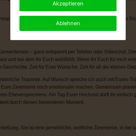
Akzeptieren
anchmal braucht man einen kleinen Moment, um die Tränen der 
Ablehnen
Kennenlernen – ganz entspannt per Telefon oder Videochat. Denn
ut und bei dem Ihr Euch wohlfühlt. Wenn Ihr Euch für mich ent
e Geschichte. Zeit für Eure Wünsche. Zeit für all die kleinen D
sönliche Traurede. Auf Wunsch spreche ich auch mit Euren Tra
ie Eure Zeremonie noch emotionaler machen. Gemeinsam plane
ures Eheversprechens. Am Tag Eurer Hochzeit dürft Ihr einfac
igkeit durch diesen besonderen Moment.
ließung. Sie ist eine persönliche, weltliche Zeremonie, in der a