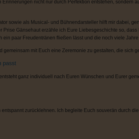
n Erinnerungen nicht nur durch Perfektion entstehen, sondern 
or sowie als Musical- und Bühnendarsteller hilft mir dabei, g
r Prise Gänsehaut erzähle ich Eure Liebesgeschichte so, dass
ch ein paar Freudentränen fließen lässt und die noch viele Jahr
 gemeinsam mit Euch eine Zeremonie zu gestalten, die sich gena
h passt
 entsteht ganz individuell nach Euren Wünschen und Eurer gem
entspannt zurücklehnen. Ich begleite Euch souverän durch die