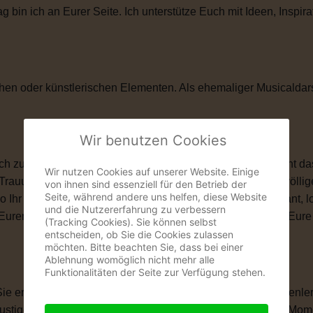
in ich an Eurer Seite. Ich unterstütze Euch mit Ideen, Inspira
hen oder künstlerischen Elementen. Als ehemaliger Musicaldar
Wir benutzen Cookies
zu ihnen passt. Vielleicht ist eine kirchliche Trauung nicht das
Wir nutzen Cookies auf unserer Website. Einige
 Trauung schenkt Euch genau das, was Ihr Euch wünscht: völlige
von ihnen sind essenziell für den Betrieb der
Seite, während andere uns helfen, diese Website
wo Ihr Euch das Ja-Wort gebt. Ob romantisch, modern, elegant, 
und die Nutzererfahrung zu verbessern
len, Eurem Eheversprechen und vielen kleinen Momenten, die Eu
(Tracking Cookies). Sie können selbst
entscheiden, ob Sie die Cookies zulassen
möchten. Bitte beachten Sie, dass bei einer
Ablehnung womöglich nicht mehr alle
Funktionalitäten der Seite zur Verfügung stehen.
 Sie erzählt Eure Liebesgeschichte. Von Eurem ersten Kennenle
igen Anekdoten, besonderen Erinnerungen und all den Momente