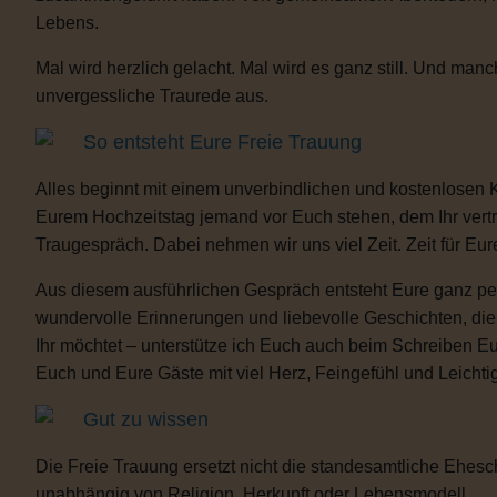
Lebens.
Mal wird herzlich gelacht. Mal wird es ganz still. Und m
unvergessliche Traurede aus.
So entsteht Eure Freie Trauung
Alles beginnt mit einem unverbindlichen und kostenlosen 
Eurem Hochzeitstag jemand vor Euch stehen, dem Ihr vertra
Traugespräch. Dabei nehmen wir uns viel Zeit. Zeit für Eur
Aus diesem ausführlichen Gespräch entsteht Eure ganz per
wundervolle Erinnerungen und liebevolle Geschichten, d
Ihr möchtet – unterstütze ich Euch auch beim Schreiben E
Euch und Eure Gäste mit viel Herz, Feingefühl und Leicht
Gut zu wissen
Die Freie Trauung ersetzt nicht die standesamtliche Ehesch
unabhängig von Religion, Herkunft oder Lebensmodell.