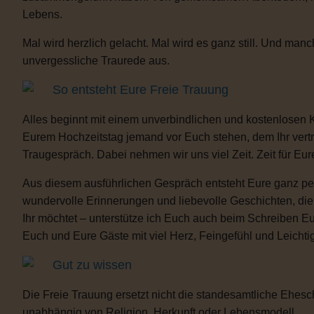
Lebens.
Mal wird herzlich gelacht. Mal wird es ganz still. Und m
unvergessliche Traurede aus.
So entsteht Eure Freie Trauung
Alles beginnt mit einem unverbindlichen und kostenlosen 
Eurem Hochzeitstag jemand vor Euch stehen, dem Ihr vertra
Traugespräch. Dabei nehmen wir uns viel Zeit. Zeit für Eur
Aus diesem ausführlichen Gespräch entsteht Eure ganz per
wundervolle Erinnerungen und liebevolle Geschichten, d
Ihr möchtet – unterstütze ich Euch auch beim Schreiben E
Euch und Eure Gäste mit viel Herz, Feingefühl und Leicht
Gut zu wissen
Die Freie Trauung ersetzt nicht die standesamtliche Ehesch
unabhängig von Religion, Herkunft oder Lebensmodell.