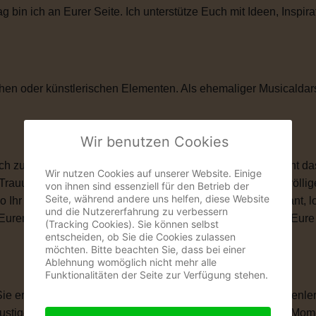
in ich an Eurer Seite. Ich unterstütze Euch mit Ideen, Inspira
hen oder künstlerischen Elementen. Als ehemaliger Musicaldar
Wir benutzen Cookies
zu ihnen passt. Vielleicht ist eine kirchliche Trauung nicht das
Wir nutzen Cookies auf unserer Website. Einige
 Trauung schenkt Euch genau das, was Ihr Euch wünscht: völlige
von ihnen sind essenziell für den Betrieb der
Seite, während andere uns helfen, diese Website
wo Ihr Euch das Ja-Wort gebt. Ob romantisch, modern, elegant, 
und die Nutzererfahrung zu verbessern
len, Eurem Eheversprechen und vielen kleinen Momenten, die Eu
(Tracking Cookies). Sie können selbst
entscheiden, ob Sie die Cookies zulassen
möchten. Bitte beachten Sie, dass bei einer
Ablehnung womöglich nicht mehr alle
Funktionalitäten der Seite zur Verfügung stehen.
 Sie erzählt Eure Liebesgeschichte. Von Eurem ersten Kennenle
igen Anekdoten, besonderen Erinnerungen und all den Momente