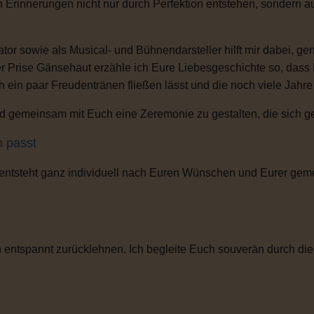
n Erinnerungen nicht nur durch Perfektion entstehen, sondern 
or sowie als Musical- und Bühnendarsteller hilft mir dabei, g
r Prise Gänsehaut erzähle ich Eure Liebesgeschichte so, dass
ch ein paar Freudentränen fließen lässt und die noch viele Jahr
 gemeinsam mit Euch eine Zeremonie zu gestalten, die sich gena
h passt
 entsteht ganz individuell nach Euren Wünschen und Eurer gem
entspannt zurücklehnen. Ich begleite Euch souverän durch die