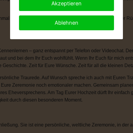
Akzeptieren
anchmal braucht man einen kleinen Moment, um die Tränen der 
Ablehnen
Kennenlernen – ganz entspannt per Telefon oder Videochat. Denn
ut und bei dem Ihr Euch wohlfühlt. Wenn Ihr Euch für mich ent
e Geschichte. Zeit für Eure Wünsche. Zeit für all die kleinen D
sönliche Traurede. Auf Wunsch spreche ich auch mit Euren Tra
ie Eure Zeremonie noch emotionaler machen. Gemeinsam plane
ures Eheversprechens. Am Tag Eurer Hochzeit dürft Ihr einfac
igkeit durch diesen besonderen Moment.
ließung. Sie ist eine persönliche, weltliche Zeremonie, in der a