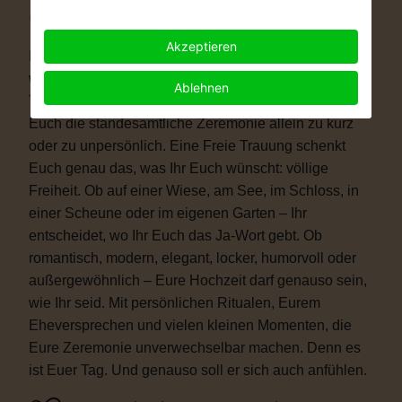
Warum eine Freie Trauung?
Akzeptieren
Immer mehr Paare wünschen sich eine Hochzeit, die
wirklich zu ihnen passt. Vielleicht ist eine kirchliche
Ablehnen
Trauung nicht das Richtige für Euch. Vielleicht ist
Euch die standesamtliche Zeremonie allein zu kurz
oder zu unpersönlich. Eine Freie Trauung schenkt
Euch genau das, was Ihr Euch wünscht: völlige
Freiheit. Ob auf einer Wiese, am See, im Schloss, in
einer Scheune oder im eigenen Garten – Ihr
entscheidet, wo Ihr Euch das Ja-Wort gebt. Ob
romantisch, modern, elegant, locker, humorvoll oder
außergewöhnlich – Eure Hochzeit darf genauso sein,
wie Ihr seid. Mit persönlichen Ritualen, Eurem
Eheversprechen und vielen kleinen Momenten, die
Eure Zeremonie unverwechselbar machen. Denn es
ist Euer Tag. Und genauso soll er sich auch anfühlen.