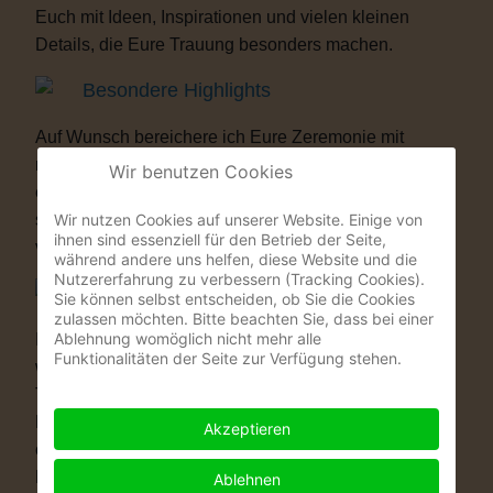
Euch mit Ideen, Inspirationen und vielen kleinen
Details, die Eure Trauung besonders machen.
Besondere Highlights
Auf Wunsch bereichere ich Eure Zeremonie mit
musikalischen oder künstlerischen Elementen. Als
Wir benutzen Cookies
ehemaliger Musicaldarsteller und Sänger entstehen
Wir nutzen Cookies auf unserer Website. Einige von
so Momente, die Eure Gäste garantiert nicht
ihnen sind essenziell für den Betrieb der Seite,
vergessen werden.
während andere uns helfen, diese Website und die
Nutzererfahrung zu verbessern (Tracking Cookies).
Warum eine Freie Trauung?
Sie können selbst entscheiden, ob Sie die Cookies
zulassen möchten. Bitte beachten Sie, dass bei einer
Ablehnung womöglich nicht mehr alle
Immer mehr Paare wünschen sich eine Hochzeit, die
Funktionalitäten der Seite zur Verfügung stehen.
wirklich zu ihnen passt. Vielleicht ist eine kirchliche
Trauung nicht das Richtige für Euch. Vielleicht ist
Euch die standesamtliche Zeremonie allein zu kurz
Akzeptieren
oder zu unpersönlich. Eine Freie Trauung schenkt
Euch genau das, was Ihr Euch wünscht: völlige
Ablehnen