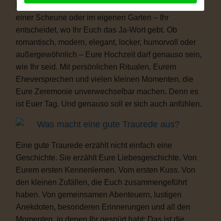
Freiheit. Ob auf einer Wiese, am See, im Schloss, in
einer Scheune oder im eigenen Garten – Ihr
entscheidet, wo Ihr Euch das Ja-Wort gebt. Ob
romantisch, modern, elegant, locker, humorvoll oder
außergewöhnlich – Eure Hochzeit darf genauso sein,
wie Ihr seid. Mit persönlichen Ritualen, Eurem
Eheversprechen und vielen kleinen Momenten, die
Eure Zeremonie unverwechselbar machen. Denn es
ist Euer Tag. Und genauso soll er sich auch anfühlen.
Was macht eine gute Traurede aus?
Eine gute Traurede erzählt nicht einfach eine
Geschichte. Sie erzählt Eure Liebesgeschichte. Von
Eurem ersten Kennenlernen. Vom ersten Kuss. Von
den kleinen Zufällen, die Euch zusammengeführt
haben. Von gemeinsamen Abenteuern, lustigen
Anekdoten, besonderen Erinnerungen und all den
Momenten, in denen Ihr gespürt habt: Das ist die