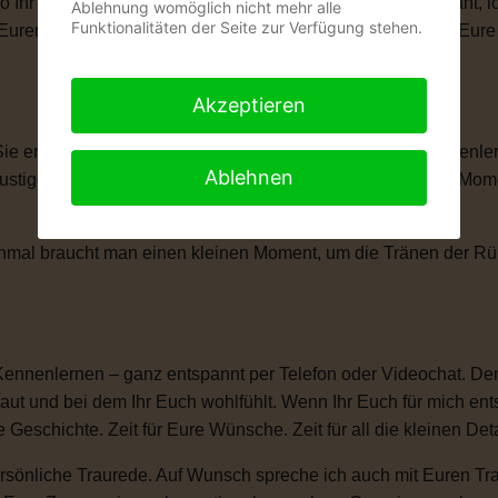
wo Ihr Euch das Ja-Wort gebt. Ob romantisch, modern, elegant, 
Ablehnung womöglich nicht mehr alle
Funktionalitäten der Seite zur Verfügung stehen.
len, Eurem Eheversprechen und vielen kleinen Momenten, die Eu
Akzeptieren
 Sie erzählt Eure Liebesgeschichte. Von Eurem ersten Kennenle
Ablehnen
igen Anekdoten, besonderen Erinnerungen und all den Momente
anchmal braucht man einen kleinen Moment, um die Tränen der 
Kennenlernen – ganz entspannt per Telefon oder Videochat. Denn
ut und bei dem Ihr Euch wohlfühlt. Wenn Ihr Euch für mich ent
e Geschichte. Zeit für Eure Wünsche. Zeit für all die kleinen D
sönliche Traurede. Auf Wunsch spreche ich auch mit Euren Tra