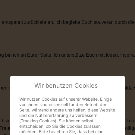
entspannt zurücklehnen. Ich begleite Euch souverän durch die
in ich an Eurer Seite. Ich unterstütze Euch mit Ideen, Inspira
Wir benutzen Cookies
hen oder künstlerischen Elementen. Als ehemaliger Musicaldar
Wir nutzen Cookies auf unserer Website. Einige
von ihnen sind essenziell für den Betrieb der
Seite, während andere uns helfen, diese Website
und die Nutzererfahrung zu verbessern
(Tracking Cookies). Sie können selbst
zu ihnen passt. Vielleicht ist eine kirchliche Trauung nicht das
entscheiden, ob Sie die Cookies zulassen
 Trauung schenkt Euch genau das, was Ihr Euch wünscht: völlige
möchten. Bitte beachten Sie, dass bei einer