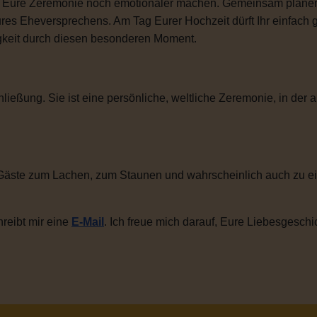
ie Eure Zeremonie noch emotionaler machen. Gemeinsam plane
ures Eheversprechens. Am Tag Eurer Hochzeit dürft Ihr einfac
igkeit durch diesen besonderen Moment.
ließung. Sie ist eine persönliche, weltliche Zeremonie, in der a
Gäste zum Lachen, zum Staunen und wahrscheinlich auch zu ei
reibt mir eine
E-Mail
. Ich freue mich darauf, Eure Liebesgeschi