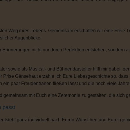
ten Weg ihres Lebens. Gemeinsam erschaffen wir eine Freie Tra
sslicher Augenblicke.
n Erinnerungen nicht nur durch Perfektion entstehen, sondern 
or sowie als Musical- und Bühnendarsteller hilft mir dabei, g
r Prise Gänsehaut erzähle ich Eure Liebesgeschichte so, dass
ch ein paar Freudentränen fließen lässt und die noch viele Jahr
 gemeinsam mit Euch eine Zeremonie zu gestalten, die sich gena
h passt
 entsteht ganz individuell nach Euren Wünschen und Eurer gem