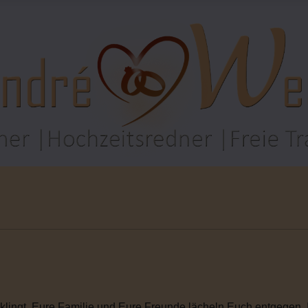
klingt. Eure Familie und Eure Freunde lächeln Euch entgegen. Ihr