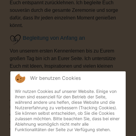
Euch entspannt zurücklehnen. Ich begleite Euch
souverän durch die gesamte Zeremonie und sorge
dafür, dass Ihr jeden einzelnen Moment genießen
könnt.
Begleitung von Anfang an
Von unserem ersten Kennenlernen bis zu Eurem
großen Tag bin ich an Eurer Seite. Ich unterstütze
Euch mit Ideen, Inspirationen und vielen kleinen
Details, die Eure Trauung besonders machen.
Wir benutzen Cookies
Besondere Highlights
Wir nutzen Cookies auf unserer Website. Einige von
ihnen sind essenziell für den Betrieb der Seite,
Auf Wunsch bereichere ich Eure Zeremonie mit
während andere uns helfen, diese Website und die
musikalischen oder künstlerischen Elementen. Als
Nutzererfahrung zu verbessern (Tracking Cookies).
Sie können selbst entscheiden, ob Sie die Cookies
ehemaliger Musicaldarsteller und Sänger entstehen
zulassen möchten. Bitte beachten Sie, dass bei einer
so Momente, die Eure Gäste garantiert nicht
Ablehnung womöglich nicht mehr alle
Funktionalitäten der Seite zur Verfügung stehen.
vergessen werden.