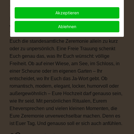
Warum eine Freie Trauung?
Akzeptieren
Immer mehr Paare wünschen sich eine Hochzeit, die
wirklich zu ihnen passt. Vielleicht ist eine kirchliche
Ablehnen
Trauung nicht das Richtige für Euch. Vielleicht ist
Euch die standesamtliche Zeremonie allein zu kurz
oder zu unpersönlich. Eine Freie Trauung schenkt
Euch genau das, was Ihr Euch wünscht: völlige
Freiheit. Ob auf einer Wiese, am See, im Schloss, in
einer Scheune oder im eigenen Garten – Ihr
entscheidet, wo Ihr Euch das Ja-Wort gebt. Ob
romantisch, modern, elegant, locker, humorvoll oder
außergewöhnlich – Eure Hochzeit darf genauso sein,
wie Ihr seid. Mit persönlichen Ritualen, Eurem
Eheversprechen und vielen kleinen Momenten, die
Eure Zeremonie unverwechselbar machen. Denn es
ist Euer Tag. Und genauso soll er sich auch anfühlen.