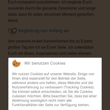
Euch entspannt zurücklehnen. Ich begleite Euch
souverän durch die gesamte Zeremonie und sorge
dafür, dass Ihr jeden einzelnen Moment genießen
könnt.
Begleitung von Anfang an
Von unserem ersten Kennenlernen bis zu Eurem
großen Tag bin ich an Eurer Seite. Ich unterstütze
Euch mit Ideen, Inspirationen und vielen kleinen
Details, die Eure Trauung besonders machen.
Wir benutzen Cookies
Besondere Highlights
Wir nutzen Cookies auf unserer Website. Einige von
ihnen sind essenziell für den Betrieb der Seite,
Auf Wunsch bereichere ich Eure Zeremonie mit
während andere uns helfen, diese Website und die
musikalischen oder künstlerischen Elementen. Als
Nutzererfahrung zu verbessern (Tracking Cookies).
Sie können selbst entscheiden, ob Sie die Cookies
ehemaliger Musicaldarsteller und Sänger entstehen
zulassen möchten. Bitte beachten Sie, dass bei einer
so Momente, die Eure Gäste garantiert nicht
Ablehnung womöglich nicht mehr alle
Funktionalitäten der Seite zur Verfügung stehen.
vergessen werden.