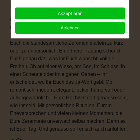
Warum eine Freie Trauung?
Akzeptieren
Immer mehr Paare wünschen sich eine Hochzeit, die
wirklich zu ihnen passt. Vielleicht ist eine kirchliche
Ablehnen
Trauung nicht das Richtige für Euch. Vielleicht ist
Euch die standesamtliche Zeremonie allein zu kurz
oder zu unpersönlich. Eine Freie Trauung schenkt
Euch genau das, was Ihr Euch wünscht: völlige
Freiheit. Ob auf einer Wiese, am See, im Schloss, in
einer Scheune oder im eigenen Garten – Ihr
entscheidet, wo Ihr Euch das Ja-Wort gebt. Ob
romantisch, modern, elegant, locker, humorvoll oder
außergewöhnlich – Eure Hochzeit darf genauso sein,
wie Ihr seid. Mit persönlichen Ritualen, Eurem
Eheversprechen und vielen kleinen Momenten, die
Eure Zeremonie unverwechselbar machen. Denn es
ist Euer Tag. Und genauso soll er sich auch anfühlen.