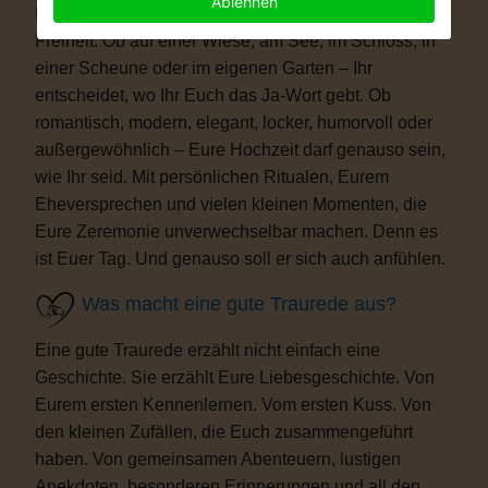
Ablehnen
Euch genau das, was Ihr Euch wünscht: völlige
Freiheit. Ob auf einer Wiese, am See, im Schloss, in
einer Scheune oder im eigenen Garten – Ihr
entscheidet, wo Ihr Euch das Ja-Wort gebt. Ob
romantisch, modern, elegant, locker, humorvoll oder
außergewöhnlich – Eure Hochzeit darf genauso sein,
wie Ihr seid. Mit persönlichen Ritualen, Eurem
Eheversprechen und vielen kleinen Momenten, die
Eure Zeremonie unverwechselbar machen. Denn es
ist Euer Tag. Und genauso soll er sich auch anfühlen.
Was macht eine gute Traurede aus?
Eine gute Traurede erzählt nicht einfach eine
Geschichte. Sie erzählt Eure Liebesgeschichte. Von
Eurem ersten Kennenlernen. Vom ersten Kuss. Von
den kleinen Zufällen, die Euch zusammengeführt
haben. Von gemeinsamen Abenteuern, lustigen
Anekdoten, besonderen Erinnerungen und all den