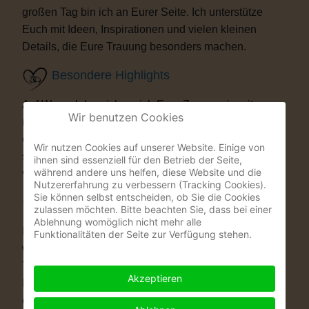
großen Tag bin ich an Eurer Seite. Ich unterstütze
Euch mit Ideen, Inspirationen und vielen kleinen
Details, die Eure Trauung besonders machen.
Besondere Highlights
Auf Wunsch bereichere ich Eure Zeremonie mit
Wir benutzen Cookies
musikalischen oder künstlerischen Elementen. Als
ehemaliger Musicaldarsteller und Sänger entstehen
Wir nutzen Cookies auf unserer Website. Einige von
so Momente, die Eure Gäste garantiert nicht
ihnen sind essenziell für den Betrieb der Seite,
während andere uns helfen, diese Website und die
vergessen werden.
Nutzererfahrung zu verbessern (Tracking Cookies).
Sie können selbst entscheiden, ob Sie die Cookies
Warum eine Freie Trauung?
zulassen möchten. Bitte beachten Sie, dass bei einer
Ablehnung womöglich nicht mehr alle
Immer mehr Paare wünschen sich eine Hochzeit, die
Funktionalitäten der Seite zur Verfügung stehen.
wirklich zu ihnen passt. Vielleicht ist eine kirchliche
Trauung nicht das Richtige für Euch. Vielleicht ist
Akzeptieren
Euch die standesamtliche Zeremonie allein zu kurz
oder zu unpersönlich. Eine Freie Trauung schenkt