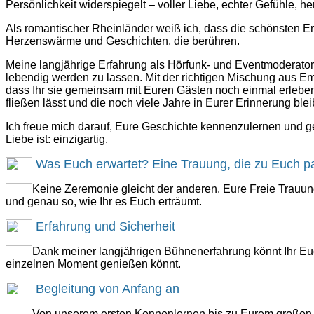
Persönlichkeit widerspiegelt – voller Liebe, echter Gefühle, h
Als romantischer Rheinländer weiß ich, dass die schönsten Er
Herzenswärme und Geschichten, die berühren.
Meine langjährige Erfahrung als Hörfunk- und Eventmoderator 
lebendig werden zu lassen. Mit der richtigen Mischung aus E
dass Ihr sie gemeinsam mit Euren Gästen noch einmal erleben 
fließen lässt und die noch viele Jahre in Eurer Erinnerung ble
Ich freue mich darauf, Eure Geschichte kennenzulernen und g
Liebe ist: einzigartig.
Was Euch erwartet? Eine Trauung, die zu Euch p
Keine Zeremonie gleicht der anderen. Eure Freie Trauu
und genau so, wie Ihr es Euch erträumt.
Erfahrung und Sicherheit
Dank meiner langjährigen Bühnenerfahrung könnt Ihr Euc
einzelnen Moment genießen könnt.
Begleitung von Anfang an
Von unserem ersten Kennenlernen bis zu Eurem großen Tag