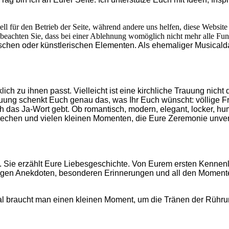
ell für den Betrieb der Seite, während andere uns helfen, diese Websit
 beachten Sie, dass bei einer Ablehnung womöglich nicht mehr alle Funk
schen oder künstlerischen Elementen. Als ehemaliger Musicald
h zu ihnen passt. Vielleicht ist eine kirchliche Trauung nicht d
uung schenkt Euch genau das, was Ihr Euch wünscht: völlige Fre
ch das Ja-Wort gebt. Ob romantisch, modern, elegant, locker, h
sprechen und vielen kleinen Momenten, die Eure Zeremonie unv
e. Sie erzählt Eure Liebesgeschichte. Von Eurem ersten Kennen
n Anekdoten, besonderen Erinnerungen und all den Momenten, 
hmal braucht man einen kleinen Moment, um die Tränen der Rüh