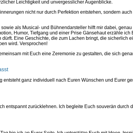
erzlicher Leichtigkeit und unvergesslicher Augenblicke.
innerungen nicht nur durch Perfektion entstehen, sondern auch 
sowie als Musical- und Bühnendarsteller hilft mir dabei, gena
motion, Humor, Tiefgang und einer Prise Gänsehaut erzähle ich 
dürft. Eine Geschichte, die zum Lachen bringt, die sicherlich 
iben wird. Versprochen!
emeinsam mit Euch eine Zeremonie zu gestalten, die sich genau
asst
ng entsteht ganz individuell nach Euren Wünschen und Eurer ge
h entspannt zurücklehnen. Ich begleite Euch souverän durch d
 bin ich an Eurer Seite. Ich unterstütze Euch mit Ideen, Inspi