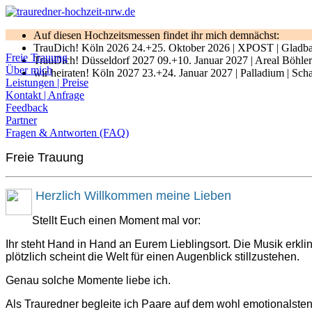
Auf diesen Hochzeitsmessen findet ihr mich demnächst:
TrauDich! Köln 2026 24.+25. Oktober 2026 | XPOST | Gladbach
Freie Trauung
TrauDich! Düsseldorf 2027 09.+10. Januar 2027 | Areal Böhler 
Über mich
wir heiraten! Köln 2027 23.+24. Januar 2027 | Palladium | Sch
Leistungen | Preise
Kontakt | Anfrage
Feedback
Partner
Fragen & Antworten (FAQ)
Freie Trauung
Herzlich Willkommen meine Lieben
Stellt Euch einen Moment mal vor:
Ihr steht Hand in Hand an Eurem Lieblingsort. Die Musik erkli
plötzlich scheint die Welt für einen Augenblick stillzustehen.
Genau solche Momente liebe ich.
Als Trauredner begleite ich Paare auf dem wohl emotionalste