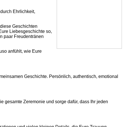
durch Ehrlichkeit,
u diese Geschichten
Eure Liebesgeschichte so,
ein paar Freudentränen
so anfühlt, wie Eure
meinsamen Geschichte. Persönlich, authentisch, emotional
ie gesamte Zeremonie und sorge dafür, dass Ihr jeden
rationen und vielen kleinen Details, die Eure Trauung