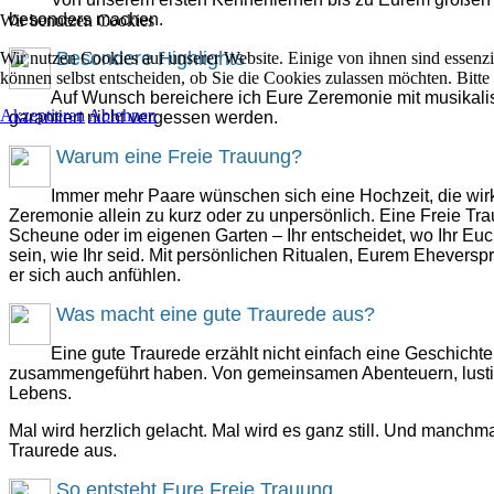
besonders machen.
Wir benutzen Cookies
Besondere Highlights
Wir nutzen Cookies auf unserer Website. Einige von ihnen sind essenzi
können selbst entscheiden, ob Sie die Cookies zulassen möchten. Bitte
Auf Wunsch bereichere ich Eure Zeremonie mit musikali
Akzeptieren
Ablehnen
garantiert nicht vergessen werden.
Warum eine Freie Trauung?
Immer mehr Paare wünschen sich eine Hochzeit, die wirklic
Zeremonie allein zu kurz oder zu unpersönlich. Eine Freie Tra
Scheune oder im eigenen Garten – Ihr entscheidet, wo Ihr Eu
sein, wie Ihr seid. Mit persönlichen Ritualen, Eurem Ehever
er sich auch anfühlen.
Was macht eine gute Traurede aus?
Eine gute Traurede erzählt nicht einfach eine Geschicht
zusammengeführt haben. Von gemeinsamen Abenteuern, lustige
Lebens.
Mal wird herzlich gelacht. Mal wird es ganz still. Und manc
Traurede aus.
So entsteht Eure Freie Trauung