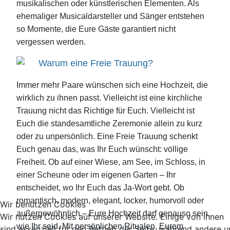
musikalischen oder künstlerischen Elementen. Als
ehemaliger Musicaldarsteller und Sänger entstehen
so Momente, die Eure Gäste garantiert nicht
vergessen werden.
Warum eine Freie Trauung?
Immer mehr Paare wünschen sich eine Hochzeit, die
wirklich zu ihnen passt. Vielleicht ist eine kirchliche
Trauung nicht das Richtige für Euch. Vielleicht ist
Euch die standesamtliche Zeremonie allein zu kurz
oder zu unpersönlich. Eine Freie Trauung schenkt
Euch genau das, was Ihr Euch wünscht: völlige
Freiheit. Ob auf einer Wiese, am See, im Schloss, in
einer Scheune oder im eigenen Garten – Ihr
entscheidet, wo Ihr Euch das Ja-Wort gebt. Ob
romantisch, modern, elegant, locker, humorvoll oder
Wir benutzen Cookies
außergewöhnlich – Eure Hochzeit darf genauso sein,
Wir nutzen Cookies auf unserer Website. Einige von ihnen
wie Ihr seid. Mit persönlichen Ritualen, Eurem
sind essenziell für den Betrieb der Seite, während andere u