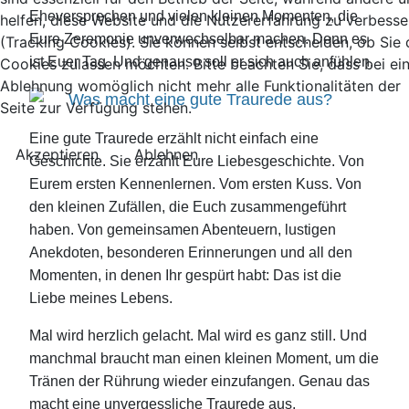
Eheversprechen und vielen kleinen Momenten, die
helfen, diese Website und die Nutzererfahrung zu verbesse
Eure Zeremonie unverwechselbar machen. Denn es
(Tracking Cookies). Sie können selbst entscheiden, ob Sie 
ist Euer Tag. Und genauso soll er sich auch anfühlen.
Cookies zulassen möchten. Bitte beachten Sie, dass bei ei
Ablehnung womöglich nicht mehr alle Funktionalitäten der
Was macht eine gute Traurede aus?
Seite zur Verfügung stehen.
Eine gute Traurede erzählt nicht einfach eine
Akzeptieren
Ablehnen
Geschichte. Sie erzählt Eure Liebesgeschichte. Von
Eurem ersten Kennenlernen. Vom ersten Kuss. Von
den kleinen Zufällen, die Euch zusammengeführt
haben. Von gemeinsamen Abenteuern, lustigen
Anekdoten, besonderen Erinnerungen und all den
Momenten, in denen Ihr gespürt habt: Das ist die
Liebe meines Lebens.
Mal wird herzlich gelacht. Mal wird es ganz still. Und
manchmal braucht man einen kleinen Moment, um die
Tränen der Rührung wieder einzufangen. Genau das
macht eine unvergessliche Traurede aus.