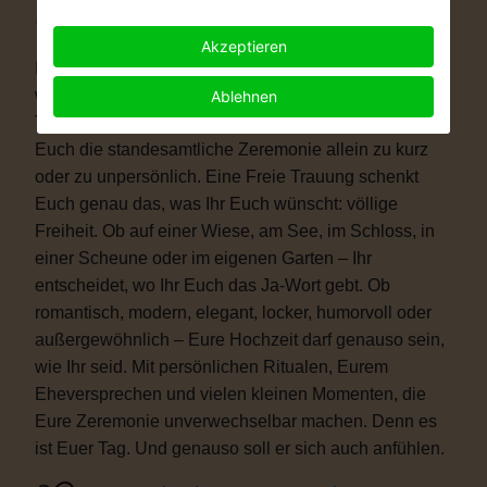
Warum eine Freie Trauung?
Akzeptieren
Immer mehr Paare wünschen sich eine Hochzeit, die
wirklich zu ihnen passt. Vielleicht ist eine kirchliche
Ablehnen
Trauung nicht das Richtige für Euch. Vielleicht ist
Euch die standesamtliche Zeremonie allein zu kurz
oder zu unpersönlich. Eine Freie Trauung schenkt
Euch genau das, was Ihr Euch wünscht: völlige
Freiheit. Ob auf einer Wiese, am See, im Schloss, in
einer Scheune oder im eigenen Garten – Ihr
entscheidet, wo Ihr Euch das Ja-Wort gebt. Ob
romantisch, modern, elegant, locker, humorvoll oder
außergewöhnlich – Eure Hochzeit darf genauso sein,
wie Ihr seid. Mit persönlichen Ritualen, Eurem
Eheversprechen und vielen kleinen Momenten, die
Eure Zeremonie unverwechselbar machen. Denn es
ist Euer Tag. Und genauso soll er sich auch anfühlen.