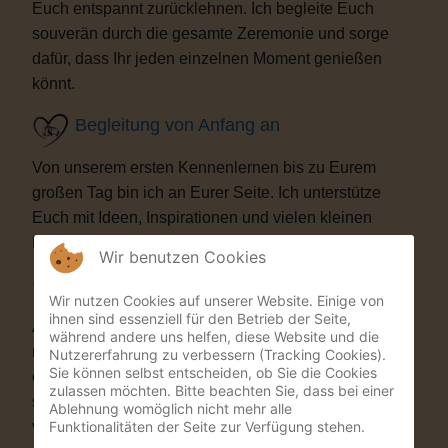
Euch entspannt zurücklehnen. Ich begleite Euch
souverän durch die gesamte Zeremonie und sorge
dafür, dass Ihr jeden einzelnen Moment genießen
könnt.
Begleitung von Anfang an
Von unserem ersten Kennenlernen bis zu Eurem
großen Tag bin ich an Eurer Seite. Ich unterstütze
Euch mit Ideen, Inspirationen und vielen kleinen
Details, die Eure Trauung besonders machen.
Wir benutzen Cookies
Besondere Highlights
Wir nutzen Cookies auf unserer Website. Einige von
ihnen sind essenziell für den Betrieb der Seite,
Auf Wunsch bereichere ich Eure Zeremonie mit
während andere uns helfen, diese Website und die
musikalischen oder künstlerischen Elementen. Als
Nutzererfahrung zu verbessern (Tracking Cookies).
Sie können selbst entscheiden, ob Sie die Cookies
ehemaliger Musicaldarsteller und Sänger entstehen
zulassen möchten. Bitte beachten Sie, dass bei einer
so Momente, die Eure Gäste garantiert nicht
Ablehnung womöglich nicht mehr alle
Funktionalitäten der Seite zur Verfügung stehen.
vergessen werden.