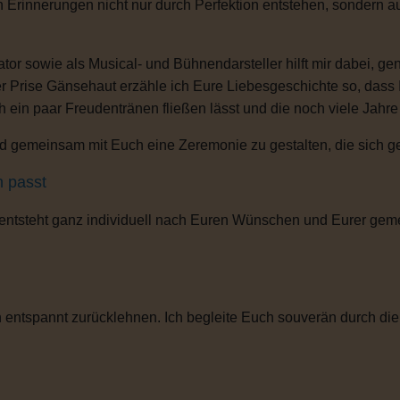
n Erinnerungen nicht nur durch Perfektion entstehen, sondern 
or sowie als Musical- und Bühnendarsteller hilft mir dabei, g
r Prise Gänsehaut erzähle ich Eure Liebesgeschichte so, dass
ch ein paar Freudentränen fließen lässt und die noch viele Jahr
 gemeinsam mit Euch eine Zeremonie zu gestalten, die sich gena
h passt
 entsteht ganz individuell nach Euren Wünschen und Eurer gem
entspannt zurücklehnen. Ich begleite Euch souverän durch die