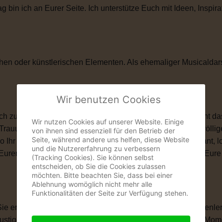
in ich an Eurer Seite. Ich unterstütze Euch mit Ideen, Inspira
hen oder künstlerischen Elementen. Als ehemaliger Musicaldar
Wir benutzen Cookies
zu ihnen passt. Vielleicht ist eine kirchliche Trauung nicht das
Wir nutzen Cookies auf unserer Website. Einige
 Trauung schenkt Euch genau das, was Ihr Euch wünscht: völlige
von ihnen sind essenziell für den Betrieb der
Seite, während andere uns helfen, diese Website
wo Ihr Euch das Ja-Wort gebt. Ob romantisch, modern, elegant, 
und die Nutzererfahrung zu verbessern
len, Eurem Eheversprechen und vielen kleinen Momenten, die Eu
(Tracking Cookies). Sie können selbst
entscheiden, ob Sie die Cookies zulassen
möchten. Bitte beachten Sie, dass bei einer
Ablehnung womöglich nicht mehr alle
Funktionalitäten der Seite zur Verfügung stehen.
 Sie erzählt Eure Liebesgeschichte. Von Eurem ersten Kennenle
igen Anekdoten, besonderen Erinnerungen und all den Momente