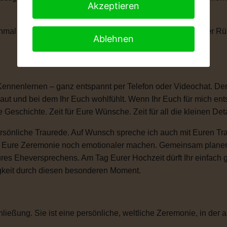
Akzeptieren
anchmal braucht man einen kleinen Moment, um die Tränen der 
Ablehnen
Kennenlernen – ganz entspannt per Telefon oder Videochat. Denn
ut und bei dem Ihr Euch wohlfühlt. Wenn Ihr Euch für mich ent
e Geschichte. Zeit für Eure Wünsche. Zeit für all die kleinen D
sönliche Traurede. Auf Wunsch spreche ich auch mit Euren Tra
ie Eure Zeremonie noch emotionaler machen. Gemeinsam plane
ures Eheversprechens. Am Tag Eurer Hochzeit dürft Ihr einfac
igkeit durch diesen besonderen Moment.
ließung. Sie ist eine persönliche, weltliche Zeremonie, in der a