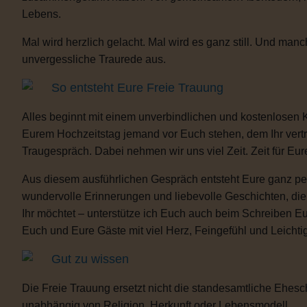
Lebens.
Mal wird herzlich gelacht. Mal wird es ganz still. Und m
unvergessliche Traurede aus.
So entsteht Eure Freie Trauung
Alles beginnt mit einem unverbindlichen und kostenlosen 
Eurem Hochzeitstag jemand vor Euch stehen, dem Ihr vertra
Traugespräch. Dabei nehmen wir uns viel Zeit. Zeit für Eur
Aus diesem ausführlichen Gespräch entsteht Eure ganz per
wundervolle Erinnerungen und liebevolle Geschichten, d
Ihr möchtet – unterstütze ich Euch auch beim Schreiben E
Euch und Eure Gäste mit viel Herz, Feingefühl und Leicht
Gut zu wissen
Die Freie Trauung ersetzt nicht die standesamtliche Ehesch
unabhängig von Religion, Herkunft oder Lebensmodell.