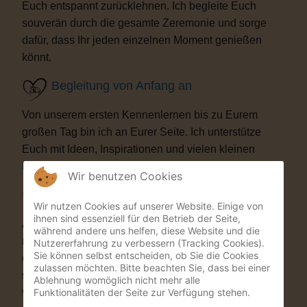
Euch entspannt zurücklehnen. Ich begleite Euch
souverän durch die gesamte Zeremonie und sorge
dafür, dass Ihr jeden einzelnen Moment genießen
könnt.
Begleitung von Anfang an
Von unserem ersten Kennenlernen bis zu Eurem
großen Tag bin ich an Eurer Seite. Ich unterstütze
Euch mit Ideen, Inspirationen und vielen kleinen
Details, die Eure Trauung besonders machen.
Wir benutzen Cookies
Besondere Highlights
Wir nutzen Cookies auf unserer Website. Einige von
ihnen sind essenziell für den Betrieb der Seite,
Auf Wunsch bereichere ich Eure Zeremonie mit
während andere uns helfen, diese Website und die
musikalischen oder künstlerischen Elementen. Als
Nutzererfahrung zu verbessern (Tracking Cookies).
Sie können selbst entscheiden, ob Sie die Cookies
ehemaliger Musicaldarsteller und Sänger entstehen
zulassen möchten. Bitte beachten Sie, dass bei einer
so Momente, die Eure Gäste garantiert nicht
Ablehnung womöglich nicht mehr alle
Funktionalitäten der Seite zur Verfügung stehen.
vergessen werden.