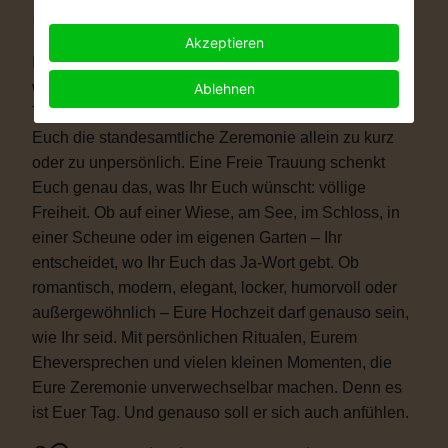
Warum eine Freie Trauung?
Akzeptieren
Immer mehr Paare wünschen sich eine Hochzeit, die
wirklich zu ihnen passt. Vielleicht ist eine kirchliche
Ablehnen
Trauung nicht das Richtige für Euch. Vielleicht ist
Euch die standesamtliche Zeremonie allein zu kurz
oder zu unpersönlich. Eine Freie Trauung schenkt
Euch genau das, was Ihr Euch wünscht: völlige
Freiheit. Ob auf einer Wiese, am See, im Schloss, in
einer Scheune oder im eigenen Garten – Ihr
entscheidet, wo Ihr Euch das Ja-Wort gebt. Ob
romantisch, modern, elegant, locker, humorvoll oder
außergewöhnlich – Eure Hochzeit darf genauso sein,
wie Ihr seid. Mit persönlichen Ritualen, Eurem
Eheversprechen und vielen kleinen Momenten, die
Eure Zeremonie unverwechselbar machen. Denn es
ist Euer Tag. Und genauso soll er sich auch anfühlen.