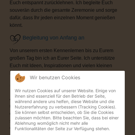
Euch entspannt zurücklehnen. Ich begleite Euch
souverän durch die gesamte Zeremonie und sorge
dafür, dass Ihr jeden einzelnen Moment genießen
könnt.
Begleitung von Anfang an
Von unserem ersten Kennenlernen bis zu Eurem
großen Tag bin ich an Eurer Seite. Ich unterstütze
Euch mit Ideen, Inspirationen und vielen kleinen
Details, die Eure Trauung besonders machen.
Wir benutzen Cookies
Besondere Highlights
Wir nutzen Cookies auf unserer Website. Einige von
ihnen sind essenziell für den Betrieb der Seite,
Auf Wunsch bereichere ich Eure Zeremonie mit
während andere uns helfen, diese Website und die
musikalischen oder künstlerischen Elementen. Als
Nutzererfahrung zu verbessern (Tracking Cookies).
Sie können selbst entscheiden, ob Sie die Cookies
ehemaliger Musicaldarsteller und Sänger entstehen
zulassen möchten. Bitte beachten Sie, dass bei einer
so Momente, die Eure Gäste garantiert nicht
Ablehnung womöglich nicht mehr alle
Funktionalitäten der Seite zur Verfügung stehen.
vergessen werden.