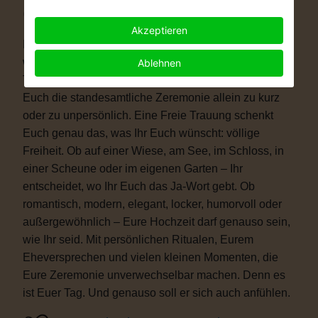
Warum eine Freie Trauung?
Akzeptieren
Immer mehr Paare wünschen sich eine Hochzeit, die
wirklich zu ihnen passt. Vielleicht ist eine kirchliche
Ablehnen
Trauung nicht das Richtige für Euch. Vielleicht ist
Euch die standesamtliche Zeremonie allein zu kurz
oder zu unpersönlich. Eine Freie Trauung schenkt
Euch genau das, was Ihr Euch wünscht: völlige
Freiheit. Ob auf einer Wiese, am See, im Schloss, in
einer Scheune oder im eigenen Garten – Ihr
entscheidet, wo Ihr Euch das Ja-Wort gebt. Ob
romantisch, modern, elegant, locker, humorvoll oder
außergewöhnlich – Eure Hochzeit darf genauso sein,
wie Ihr seid. Mit persönlichen Ritualen, Eurem
Eheversprechen und vielen kleinen Momenten, die
Eure Zeremonie unverwechselbar machen. Denn es
ist Euer Tag. Und genauso soll er sich auch anfühlen.