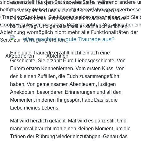
sind essenziell für den Betrieb der Seite, während andere u
wie Ihr seid. Mit persönlichen Ritualen, Eurem
helfen, diese Website und die Nutzererfahrung zu verbesse
Eheversprechen und vielen kleinen Momenten, die
(Tracking Cookies). Sie können selbst entscheiden, ob Sie 
Eure Zeremonie unverwechselbar machen. Denn es
Cookies zulassen möchten. Bitte beachten Sie, dass bei ei
ist Euer Tag. Und genauso soll er sich auch anfühlen.
Ablehnung womöglich nicht mehr alle Funktionalitäten der
Was macht eine gute Traurede aus?
Seite zur Verfügung stehen.
Eine gute Traurede erzählt nicht einfach eine
Akzeptieren
Ablehnen
Geschichte. Sie erzählt Eure Liebesgeschichte. Von
Eurem ersten Kennenlernen. Vom ersten Kuss. Von
den kleinen Zufällen, die Euch zusammengeführt
haben. Von gemeinsamen Abenteuern, lustigen
Anekdoten, besonderen Erinnerungen und all den
Momenten, in denen Ihr gespürt habt: Das ist die
Liebe meines Lebens.
Mal wird herzlich gelacht. Mal wird es ganz still. Und
manchmal braucht man einen kleinen Moment, um die
Tränen der Rührung wieder einzufangen. Genau das